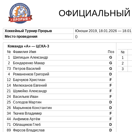
ОФИЦИАЛЬНЫЙ 
Хоккейный Турнир Прорыв
Юноши 2019, 18.01.2026 — 18.01
Место проведения
()
Команда «А» — ЦСКА-3
№
Фамилия Имя
Поз
№
1
Шипицын Александр
G
1
2
Бондаренко Макар
G
2
73
Петров Василий
G
3
4
Романенков Григорий
D
12
Барчуков Христиан
F
14
Милюханов Евгений
F
21
Шумейко Александр
F
24
Васильев Иван
F
25
Солодов Мартин
D
26
Марьянков Константин
D
34
Ткачев Владимир
F
44
Анфимов Артём
F
71
Облащиков Глеб
D
89
Фирсов Владислав
D