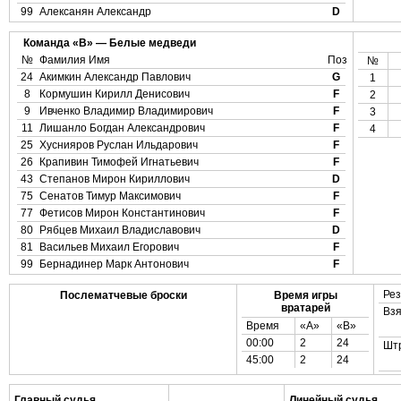
99
Алексанян Александр
D
Команда «B» — Белые медведи
№
Фамилия Имя
Поз
№
24
Акимкин Александр Павлович
G
1
8
Кормушин Кирилл Денисович
F
2
9
Ивченко Владимир Владимирович
F
3
11
Лишанло Богдан Александрович
F
4
25
Хуснияров Руслан Ильдарович
F
26
Крапивин Тимофей Игнатьевич
F
43
Степанов Мирон Кириллович
D
75
Сенатов Тимур Максимович
F
77
Фетисов Мирон Константинович
F
80
Рябцев Михаил Владиславович
D
81
Васильев Михаил Егорович
F
99
Бернадинер Марк Антонович
F
Рез
Послематчевые броски
Время игры
вратарей
Взя
Время
«А»
«B»
00:00
2
24
Шт
45:00
2
24
Главный судья
Линейный судья