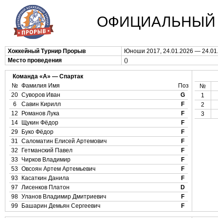
ОФИЦИАЛЬНЫЙ 
Хоккейный Турнир Прорыв
Юноши 2017, 24.01.2026 — 24.01
Место проведения
()
Команда «А» — Спартак
№
Фамилия Имя
Поз
№
20
Суворов Иван
G
1
6
Савин Кирилл
F
2
12
Романов Лука
F
3
14
Щукин Фёдор
F
29
Буко Фёдор
F
31
Саломатин Елисей Артемович
F
32
Гетманский Павел
F
33
Чирков Владимир
F
53
Овсоян Артем Артемьевич
F
93
Касаткин Данила
F
97
Лисенков Платон
D
98
Уланов Владимир Дмитриевич
F
99
Башарин Демьян Сергеевич
F