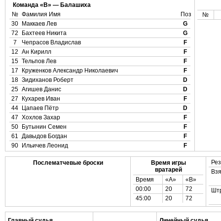
Команда «B» — Балашиха
№
Фамилия Имя
Поз
№
30
Маккаев Лев
G
72
Бахтеев Никита
G
7
Чепрасов Владислав
F
12
Ан Кирилл
F
15
Тельпов Лев
F
17
Круженков Александр Николаевич
F
18
Зидиханов Роберт
D
25
Агишев Данис
D
27
Кухарев Иван
F
44
Цапаев Пётр
D
47
Хохлов Захар
F
50
Бутынин Семен
F
61
Давыдов Богдан
F
90
Ильичев Леонид
F
Рез
Послематчевые броски
Время игры
вратарей
Взя
Время
«А»
«B»
00:00
20
72
Шт
45:00
20
72
Главный судья
Линейный судья