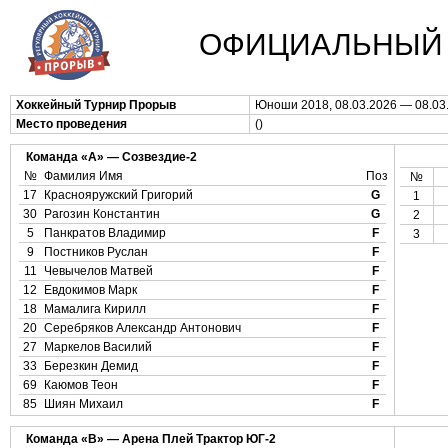
ОФИЦИАЛЬНЫЙ 
Хоккейный Турнир Прорыв
Юноши 2018, 08.03.2026 — 08.03
Место проведения
()
Команда «А» — Созвездие-2
№
Фамилия Имя
Поз
№
17
Краснояружский Григорий
G
1
30
Рагозин Константин
G
2
5
Панкратов Владимир
F
3
9
Постников Руслан
F
11
Чевычелов Матвей
F
12
Евдокимов Марк
F
18
Мамалига Кирилл
F
20
Серебряков Александр Антонович
F
27
Маркелов Василий
F
33
Березкин Демид
F
69
Каюмов Теон
F
85
Шиян Михаил
F
Команда «B» — Арена Плей Трактор ЮГ-2