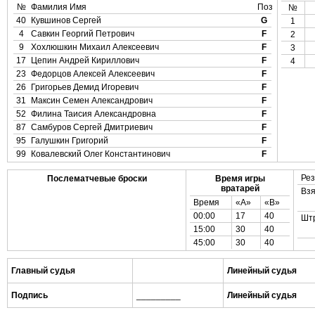
№
Фамилия Имя
Поз
№
40
Кувшинов Сергей
G
1
4
Савкин Георгий Петрович
F
2
9
Хохлюшкин Михаил Алексеевич
F
3
17
Цепин Андрей Кириллович
F
4
23
Федорцов Алексей Алексеевич
F
26
Григорьев Демид Игоревич
F
31
Максин Семен Александрович
F
52
Филина Таисия Александровна
F
87
Самбуров Сергей Дмитриевич
F
95
Галушкин Григорий
F
99
Ковалевский Олег Константинович
F
Рез
Послематчевые броски
Время игры
вратарей
Взя
Время
«А»
«B»
00:00
17
40
Шт
15:00
30
40
45:00
30
40
Главный судья
Линейный судья
Подпись
_________
Линейный судья