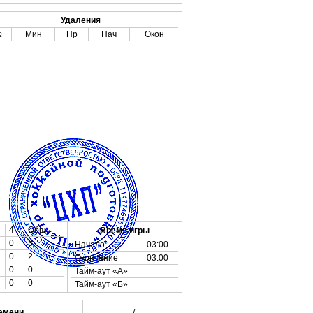
Удаления
№
Мин
Пр
Нач
Окон
4
Общ
Время игры
0
3
Начало
03:00
0
2
Окончание
03:00
0
0
Тайм-аут «А»
0
0
Тайм-аут «Б»
емени
_________ /