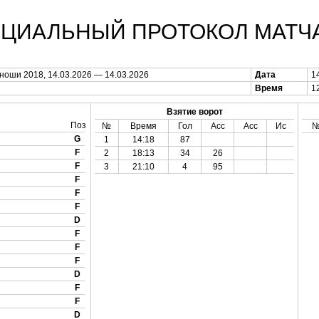
ЦИАЛЬНЫЙ ПРОТОКОЛ МАТЧ
оши 2018, 14.03.2026 — 14.03.2026
Дата
1
Время
1
Взятие ворот
Поз
№
Время
Гол
Асс
Асс
Ис
G
1
14:18
87
F
2
18:13
34
26
F
3
21:10
4
95
F
F
F
D
F
F
F
D
F
F
D