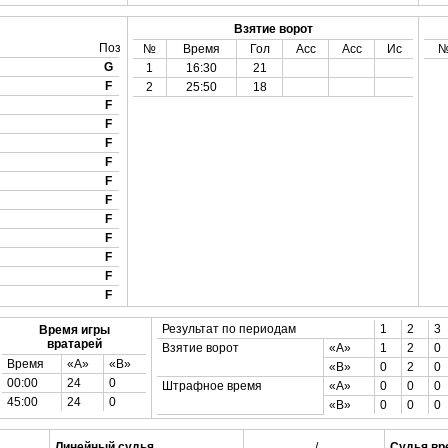
Взятие ворот
Поз
№
Время
Гол
Асс
Асс
Ис
G
1
16:30
21
F
2
25:50
18
F
F
F
F
F
F
F
F
F
F
F
Результат по периодам
1
2
3
Время игры
вратарей
Взятие ворот
«А»
1
2
0
Время
«А»
«B»
«B»
0
2
0
00:00
24
0
Штрафное время
«А»
0
0
0
45:00
24
0
«B»
0
0
0
Линейный судья
_________ /
Судья вр