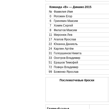
Команда «B» — Динамо 2015
№
Фамилия Имя
0
Рогожин Егор
6
Гринякин Максим
7
Хомяк Сергей
8
Филатов Максим
11
Миронюк Лев
17
Агапов Ярослав
22
Юханна Даниель
24
Карлин Артём
31
Голоушинов Никита
33
Осетров Владимир
51
Ерашов Тимофей
72
Повчун Владимир
99
Боженко Ярослав
Послематчевые броски
Главный судья