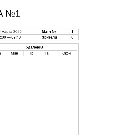
А №1
4 марта 2026
Матч №
1
2:00 — 09:40
Зрители
0
Удаления
№
Мин
Пр
Нач
Окон