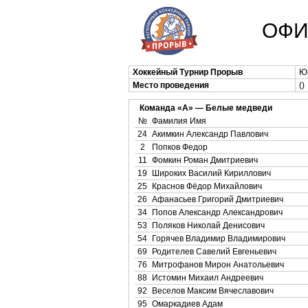
ОФИ
Хоккейный Турнир Прорыв
Юн
Место проведения
()
Команда «А» — Белые медведи
№
Фамилия Имя
24
Акимкин Александр Павлович
2
Попков Федор
11
Фомкин Роман Дмитриевич
19
Широких Василий Кириллович
25
Краснов Фёдор Михайлович
26
Афанасьев Григорий Дмитриевич
34
Попов Александр Александрович
53
Поляков Николай Денисович
54
Горячев Владимир Владимирович
69
Родителев Савелий Евгеньевич
76
Митрофанов Мирон Анатольевич
88
Истомин Михаил Андреевич
92
Веселов Максим Вячеславович
95
Омаркадиев Адам