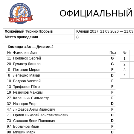
ОФИЦИАЛЬНЫЙ 
Хоккейный Турнир Прорыв
Юноши 2017, 21.03.2026 — 21.03
Место проведения
()
Команда «А» — Динамо-2
№
Фамилия Имя
Поз
№
11
Полянок Сергей
G
1
20
Гуливер Данила
G
2
0
Потанин Мирон
F
3
8
Лепешко Макар
D
4
10
Бодров Алексей
F
13
Трифонов Пётр
F
19
Резников Максим
F
27
Калашник Сильвестр
F
32
Иванцов Егор
D
47
Лифатов Аким Иванович
F
71
Орлов Николай Константинович
D
73
Салахов Дени Павлович
D
97
Бордунов Иван
F
98
Мишин Марк
D