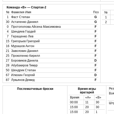
Команда «B» — Спартак-2
№
Фамилия Имя
Поз
№
1
Фаст Степан
G
1
30
Астапенко Даниил
G
2
0
Протопопова Айсена Максимовна
F
4
Шиндяев Гордей
F
7
Геращенко Лев
F
15
Григорьев Григорий
F
16
Мурашов Антон
F
21
Заволокин Даниил
F
25
Прокопенко Кирилл
F
27
Боровиков Данила
D
28
Абубакиров Тимур
F
50
Шендрик Степан
F
67
Илюхин Георгий
D
87
Лукьянов Демид
F
Рез
Послематчевые броски
Время игры
вратарей
Взя
Время
«А»
«B»
00:00
11
30
Шт
15:00
20
30
15:00
20
1