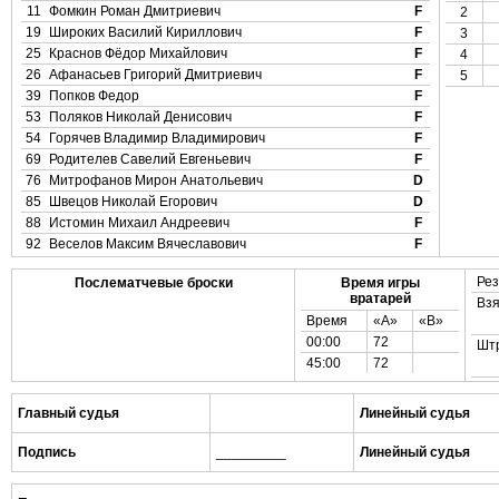
11
Фомкин Роман Дмитриевич
F
2
19
Широких Василий Кириллович
F
3
25
Краснов Фёдор Михайлович
F
4
26
Афанасьев Григорий Дмитриевич
F
5
39
Попков Федор
F
53
Поляков Николай Денисович
F
54
Горячев Владимир Владимирович
F
69
Родителев Савелий Евгеньевич
F
76
Митрофанов Мирон Анатольевич
D
85
Швецов Николай Егорович
D
88
Истомин Михаил Андреевич
F
92
Веселов Максим Вячеславович
F
Рез
Послематчевые броски
Время игры
вратарей
Взя
Время
«А»
«B»
00:00
72
Шт
45:00
72
Главный судья
Линейный судья
Подпись
_________
Линейный судья