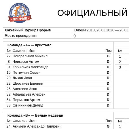
ОФИЦИАЛЬНЫЙ 
Хоккейный Турнир Прорыв
Юноши 2018, 28.03.2026 — 28.03
Место проведения
()
Команда «А» — Кристалл
№
Фамилия Имя
Поз
№
72
Погорельцев Михаил
G
1
8
Черкасов Артем
D
2
9
Кобыльчак Александр
D
3
15
Петрунин Семен
D
20
Лыков Иван
D
22
Шерстнев Евгений
D
25
Алексеев Иван
D
32
Афанасьев Алексей
D
54
Пермяков Артем
D
88
Овчинников Демид
D
Команда «B» — Белые медведи
№
Фамилия Имя
Поз
№
24
Акимкин Александр Павлович
G
1