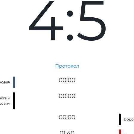
4:5
Протокол
00:00
мович
00:00
аксим
рович
00:00
Воро
01:40