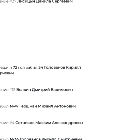
ение
#27
Лисицын Данила Сергеевич
редачи
72
гол забил
34 Голованов Кирилл
риевич
ение
#12
Белкин Дмитрий Вадимович
забил
№47 Гершман Михаил Антонович
ение
#4
Сотников Максим Александрович
забил
№34 Голованов Кирилл Дмитриевич