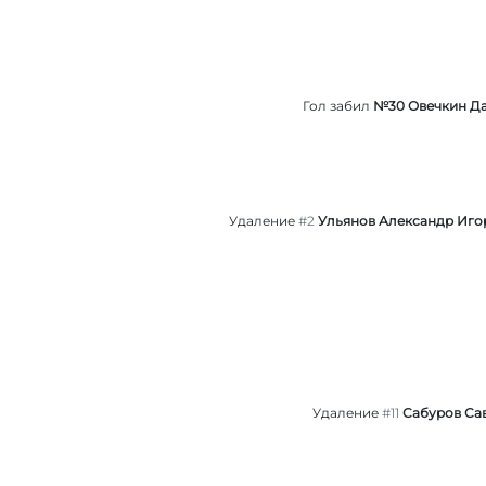
Гол забил
№30 Овечкин Д
Удаление
#2
Ульянов Александр Иго
Удаление
#11
Сабуров Са