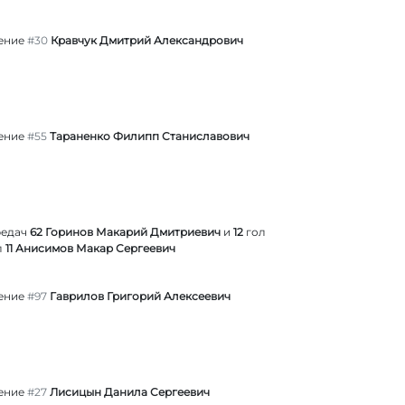
ение
#30
Кравчук Дмитрий Александрович
ение
#55
Тараненко Филипп Станиславович
редач
62 Горинов Макарий Дмитриевич
и
12
гол
л
11 Анисимов Макар Сергеевич
ение
#97
Гаврилов Григорий Алексеевич
ение
#27
Лисицын Данила Сергеевич