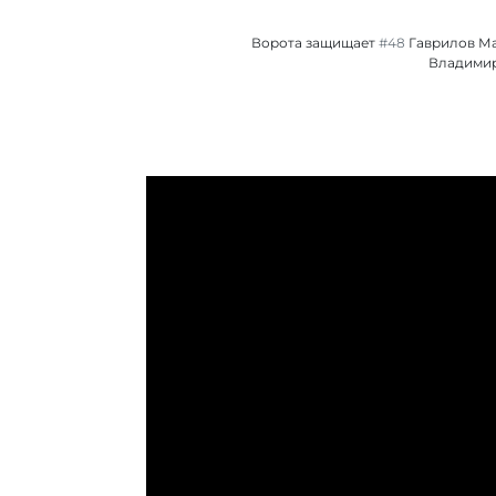
Ворота защищает
#48
Гаврилов М
Владими