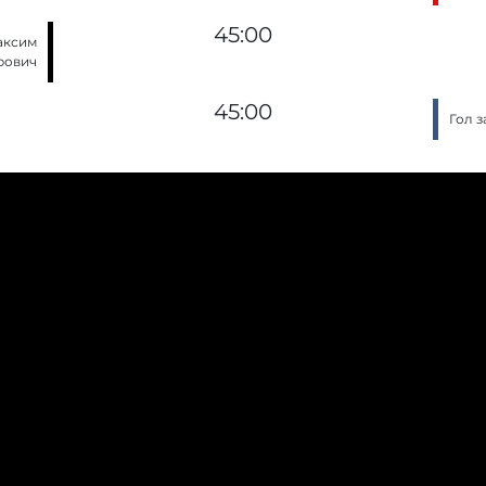
45:00
аксим
рович
45:00
Гол 