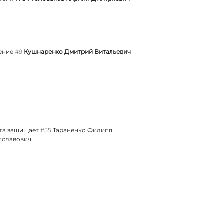
ение
#9
Кушнаренко Дмитрий Витальевич
та защищает
#55
Тараненко Филипп
иславович