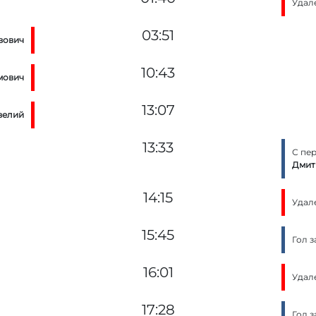
Удал
03:51
вович
10:43
мович
13:07
велий
13:33
С пе
Дмит
14:15
Удал
15:45
Гол 
16:01
Удал
17:28
Гол 