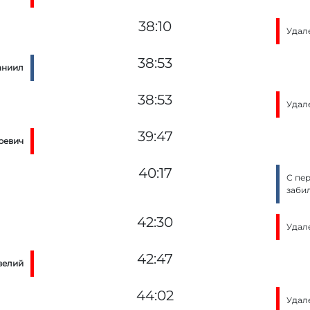
38:10
Удал
38:53
аниил
38:53
Удал
39:47
ревич
40:17
С пе
заби
42:30
Удал
42:47
велий
44:02
Удал