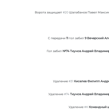
Ворота защищает
#20
Шалабанов Павел Макси
С передачи
11
гол забил
9 Вечерский Ал
Гол забил
№74 Тиунов Андрей Владими
Удаление
#31
Киселев Филипп Андр
Удаление
#74
Тиунов Андрей Владими
Удаление
#К
Командный 