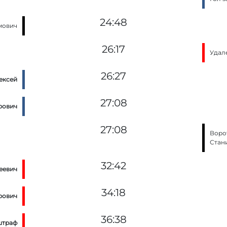
24:48
мович
26:17
Удал
26:27
ексей
27:08
рович
27:08
Воро
Стан
32:42
еевич
34:18
рович
36:38
штраф