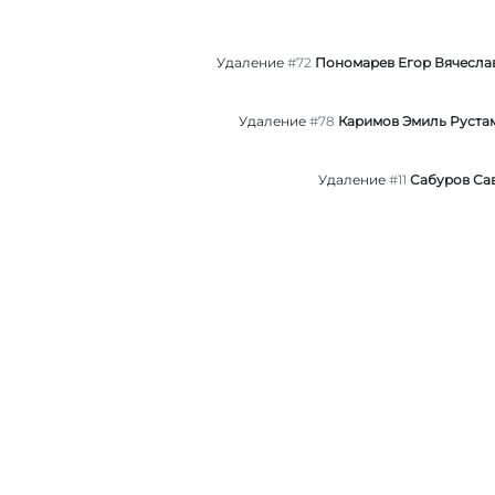
Удаление
#72
Пономарев Егор Вячесла
Удаление
#78
Каримов Эмиль Руста
Удаление
#11
Сабуров Са