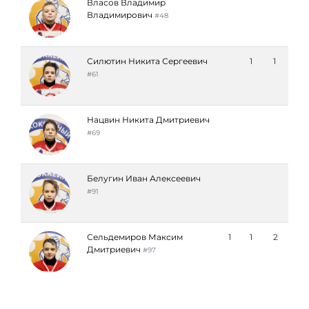
Власов Владимир
Владимирович
#48
Силютин Никита Сергеевич
1
1
#61
Нацвин Никита Дмитриевич
#69
Белугин Иван Алексеевич
#91
Сельдемиров Максим
1
1
2
Дмитриевич
#97