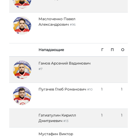
Маслоченко Павел
Александрович
#96
Нападающие
Г
П
О
Гамов Арсений Вадимович
#7
Пугачев Глеб Романович
1
1
#10
Гатиатулин Кирилл
1
1
Дмитриевич
#13
Мустафин Виктор