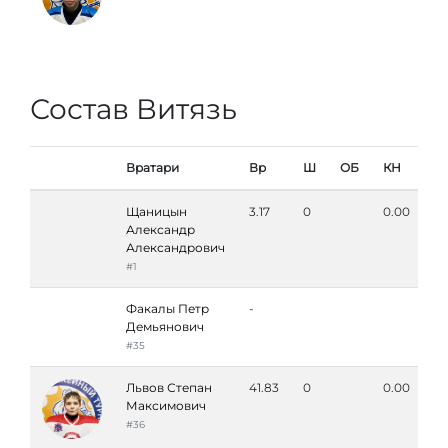
Состав Витязь
Вратари
Вр
Ш
ОБ
КН
%
Щаницын
3.17
0
0.00
Александр
Александрович
#1
Факалы Петр
-
Демьянович
#35
Львов Степан
41.83
0
0.00
Максимович
#36