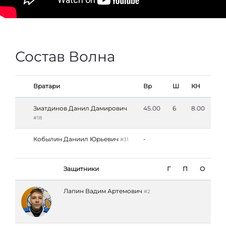
Состав Волна
Вратари
Вр
Ш
КН
Зиатдинов Данил Дамирович
45.00
6
8.00
#18
Кобылин Даниил Юрьевич
-
#31
Защитники
Г
П
О
Лапин Вадим Артемович
#2