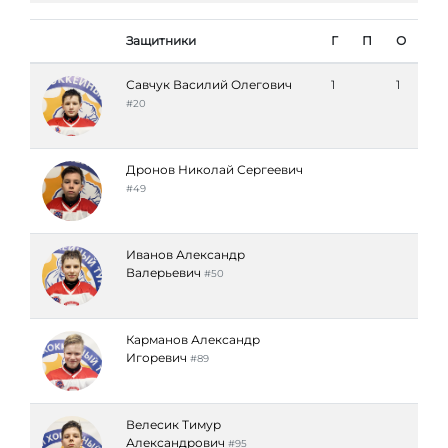
Защитники
Г
П
О
Савчук Василий Олегович
1
1
#20
Дронов Николай Сергеевич
#49
Иванов Александр
Валерьевич
#50
Карманов Александр
Игоревич
#89
Велесик Тимур
Александрович
#95