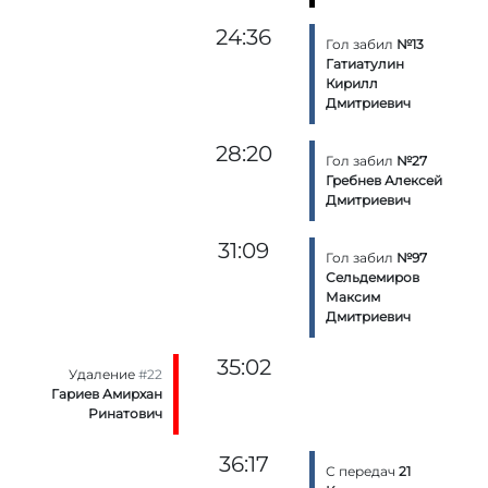
24:36
Гол забил
№13
Гатиатулин
Кирилл
Дмитриевич
28:20
Гол забил
№27
Гребнев Алексей
Дмитриевич
31:09
Гол забил
№97
Сельдемиров
Максим
Дмитриевич
35:02
Удаление
#22
Гариев Амирхан
Ринатович
36:17
С передач
21