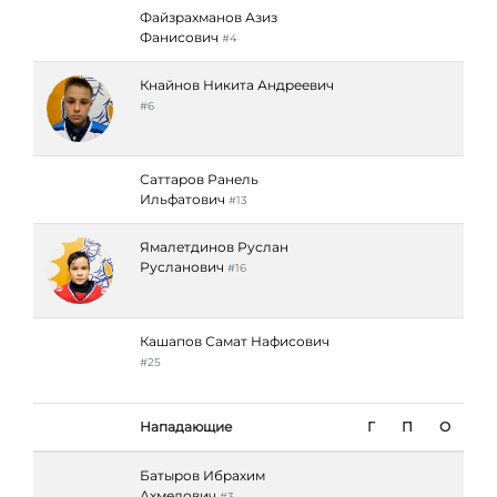
Файзрахманов Азиз
Фанисович
#4
Кнайнов Никита Андреевич
#6
Саттаров Ранель
Ильфатович
#13
Ямалетдинов Руслан
Русланович
#16
Кашапов Самат Нафисович
#25
Нападающие
Г
П
О
Батыров Ибрахим
Ахмедович
#3