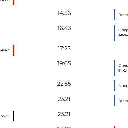
14:56
Гол 
16:43
С пе
Алек
17:25
аниил
19:05
С пе
91 К
22:55
С пе
23:21
Гол 
23:21
Роман