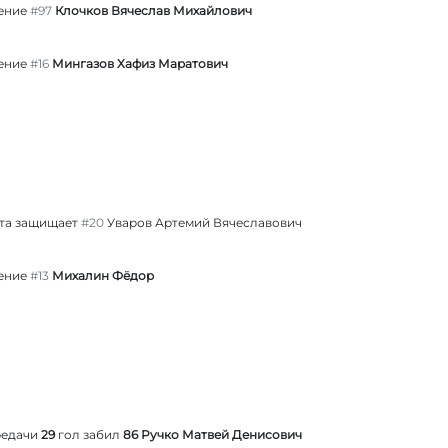
ение
#97
Клочков Вячеслав Михайлович
ение
#16
Мингазов Хафиз Маратович
та защищает
#20
Уваров Артемий Вячеславович
ение
#13
Михалин Фёдор
редачи
29
гол забил
86 Ручко Матвей Денисович