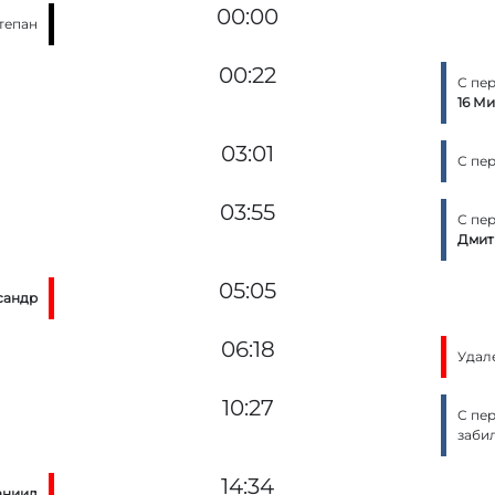
00:00
тепан
00:22
С пе
16 М
03:01
С пе
03:55
С пе
Дмит
05:05
сандр
06:18
Удал
10:27
С пе
заби
14:34
аниил