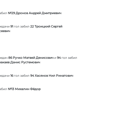
забил
№29 Дронов Андрей Дмитриевич
редачи
91
гол забил
22 Троицкий Сергей
сеевич
редач
86 Ручко Матвей Денисович
и
94
гол забил
унакаев Данис Рустемович
редачи
16
гол забил
94 Хасянов Нил Ринатович
забил
№13 Михалин Фёдор