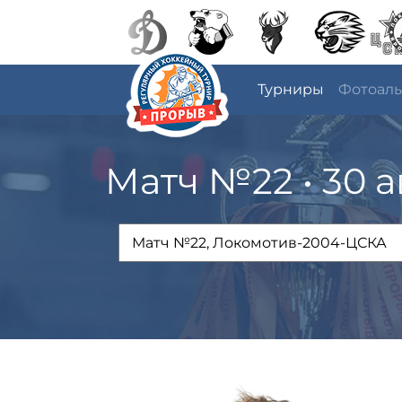
Турниры
Фотоал
Матч №22 • 30 а