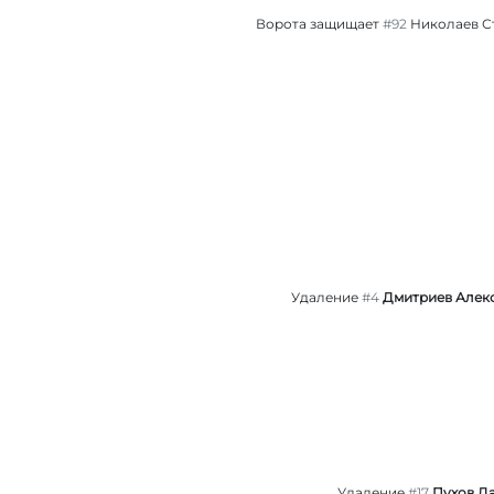
Ворота защищает
#92
Николаев С
Удаление
#4
Дмитриев Алек
Удаление
#17
Пухов Д