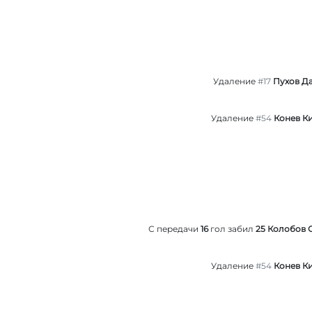
Удаление
#17
Пухов Д
Удаление
#54
Конев К
С передачи
16
гол забил
25 Колобов 
Удаление
#54
Конев К