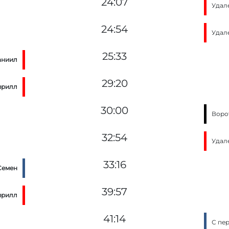
24:07
Удал
24:54
Удал
25:33
аниил
29:20
ирилл
30:00
Воро
32:54
Удал
33:16
Семен
39:57
ирилл
41:14
С пе