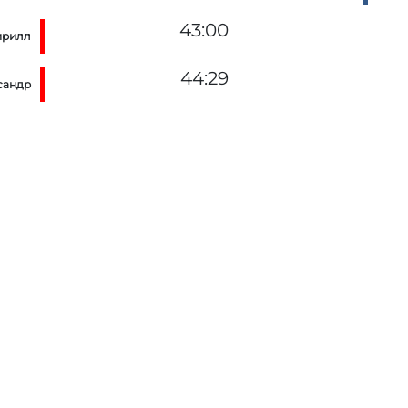
43:00
ирилл
44:29
сандр