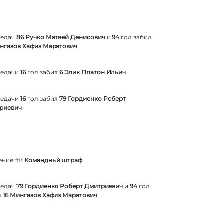
редач
86 Ручко Матвей Денисович
и
94
гол забил
ингазов Хафиз Маратович
редачи
16
гол забил
6 Элик Платон Ильич
редачи
16
гол забил
79 Гордиенко Роберт
риевич
ение
#К
Командный штраф
редач
79 Гордиенко Роберт Дмитриевич
и
94
гол
л
16 Мингазов Хафиз Маратович