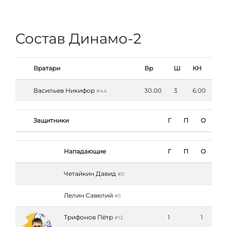
Состав Динамо-2
Вратари
Вр
Ш
КН
Васильев Никифор
30.00
3
6.00
#44
Защитники
Г
П
О
Нападающие
Г
П
О
Четайкин Давид
#0
Лелин Савелий
#5
Трифонов Пётр
1
1
#13