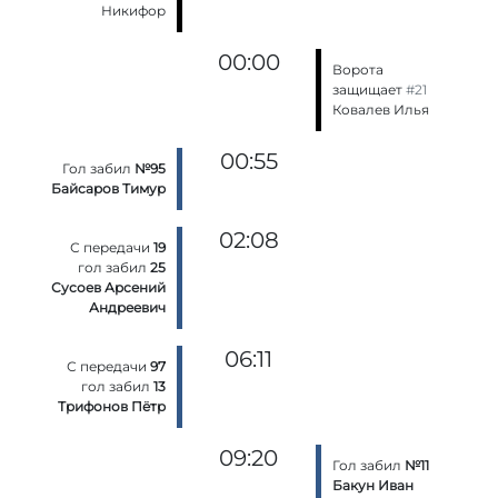
Никифор
00:00
Ворота
защищает
#21
Ковалев Илья
00:55
Гол забил
№95
Байсаров Тимур
02:08
С передачи
19
гол забил
25
Сусоев Арсений
Андреевич
06:11
С передачи
97
гол забил
13
Трифонов Пётр
09:20
Гол забил
№11
Бакун Иван