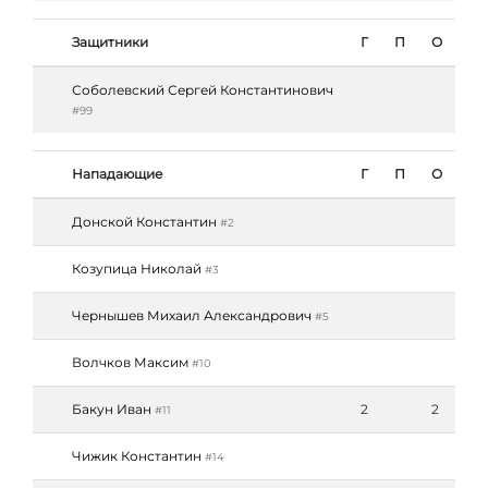
Защитники
Г
П
О
Соболевский Сергей Константинович
#99
Нападающие
Г
П
О
Донской Константин
#2
Козупица Николай
#3
Чернышев Михаил Александрович
#5
Волчков Максим
#10
Бакун Иван
2
2
#11
Чижик Константин
#14