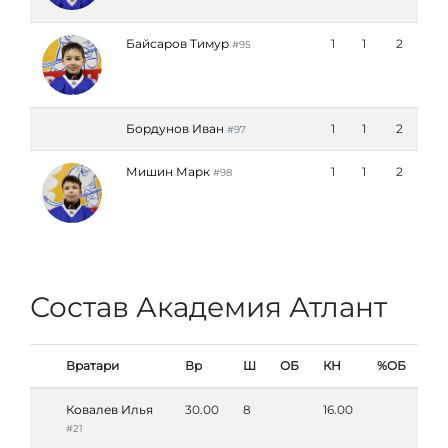
Байсаров Тимур
1
1
2
#95
Бордунов Иван
1
1
2
#97
Мишин Марк
1
1
2
#98
Состав Академия Атлант
Вратари
Вр
Ш
ОБ
КН
%ОБ
Ковалев Илья
30.00
8
16.00
#21