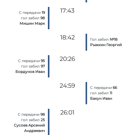
17:43
С передачи
19
гол забил
98
Мишин Марк
18:42
Гол забил
№18
Рыжкин Георгий
20:26
С передачи
95
гол забил
97
Бордунов Иван
24:59
С передачи
66
гол забил
11
Бакун Иван
26:01
С передачи
98
гол забил
25
Сусоев Арсений
Андреевич