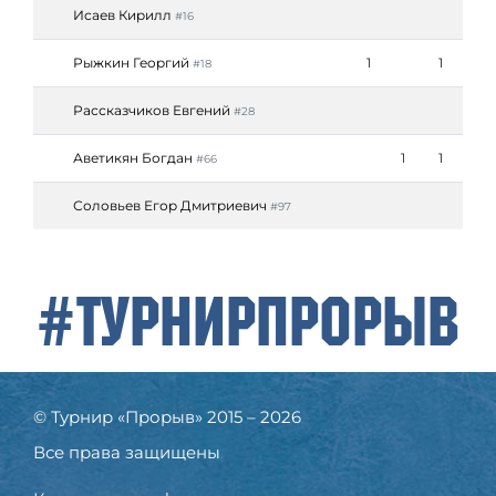
Исаев Кирилл
#16
Рыжкин Георгий
1
1
#18
Рассказчиков Евгений
#28
Аветикян Богдан
1
1
#66
Соловьев Егор Дмитриевич
#97
#ТурнирПрорыв
© Турнир «Прорыв» 2015 – 2026
Все права защищены