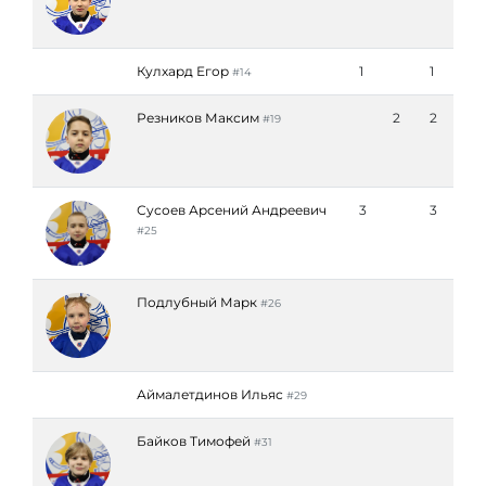
Кулхард Егор
1
1
#14
Резников Максим
2
2
#19
Сусоев Арсений Андреевич
3
3
#25
Подлубный Марк
#26
Аймалетдинов Ильяс
#29
Байков Тимофей
#31