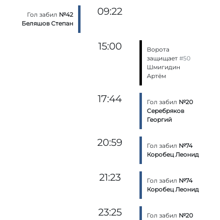
09:22
Гол забил
№42
Беляшов Степан
15:00
Ворота
защищает
#50
Шмигидин
Артём
17:44
Гол забил
№20
Серебряков
Георгий
20:59
Гол забил
№74
Коробец Леонид
21:23
Гол забил
№74
Коробец Леонид
23:25
Гол забил
№20