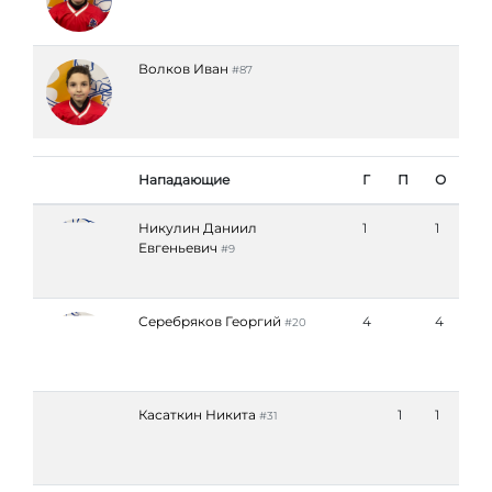
Волков Иван
#87
Нападающие
Г
П
О
Никулин Даниил
1
1
Евгеньевич
#9
Серебряков Георгий
4
4
#20
Касаткин Никита
1
1
#31