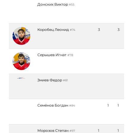
Донских Виктор
#55
Коробец Леонид
3
3
#74
Серышев Игнат
#78
Змиев Федор
#81
Семёнов Богдан
1
1
#84
Морозов Степан
1
1
#97