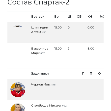
Состав Спартак-2
Вратари
Вр
Ш
ОБ
КН
%ОБ
Шмигидин
15.00
0
0.00
Артём
#50
Бакаринов
15.00
2
8.00
Марк
#70
Защитники
Г
П
О
Чернов Илья
#8
Столбецов Михаил
#82