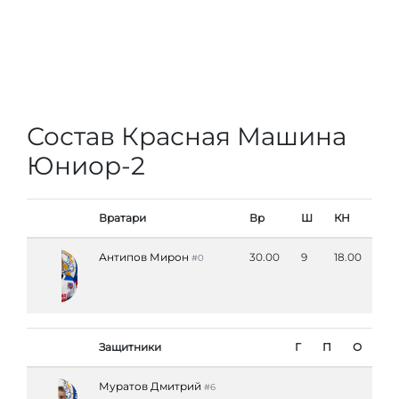
Состав Красная Машина
Юниор-2
Вратари
Вр
Ш
КН
Антипов Мирон
30.00
9
18.00
#0
Защитники
Г
П
О
Муратов Дмитрий
#6