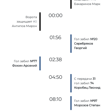
Бакаринов Марк
00:00
Ворота
защищает
#0
Антипов Мирон
01:56
Гол забил
№20
Серебряков
Георгий
02:38
Гол забил
№77
Фокин Арсений
04:50
С передачи
31
гол забил
74
Коробец Леонид
08:10
Гол забил
№97
Морозов Степан