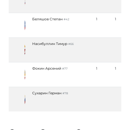
Беляшов Степан
1
1
#42
Насибуллин Тимур
#66
Фокин Арсений
1
1
#77
Сухарин Герман
#78