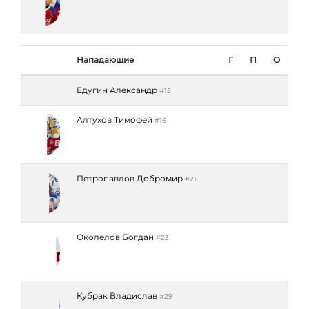
Нападающие
Г
П
О
Едугин Александр
#15
Алтухов Тимофей
#16
Петропавлов Добромир
#21
Околелов Богдан
#23
Кубрак Владислав
#29