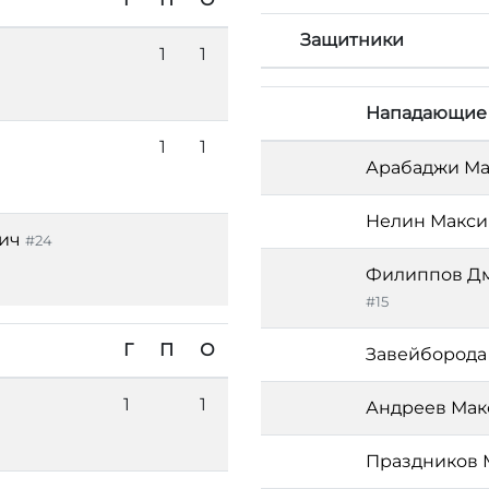
Защитники
1
1
Нападающие
1
1
Арабаджи М
Нелин Макс
ич
#24
Филиппов Дм
#15
Г
П
О
Завейборода
1
1
Андреев Ма
Праздников 