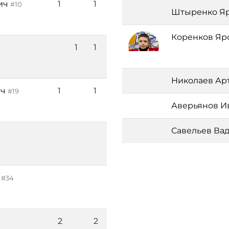
ич
1
1
#10
Штыренко Я
Коренков Яр
1
1
Николаев Ар
ич
1
1
#19
Аверьянов И
Савельев Ва
#34
2
2