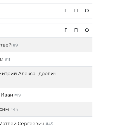
Г
П
О
Г
П
О
атвей
#9
им
#11
итрий Александрович
 Иван
#19
ксим
#44
Матвей Сергеевич
#45