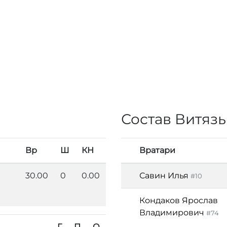
Состав Витязь
Вр
Ш
КН
Вратари
30.00
0
0.00
Савин Илья
#10
Кондаков Ярослав
Владимирович
#74
Г
П
О