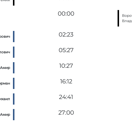
00:00
Воро
Влад
02:23
рович
05:27
лович
10:27
 Амир
16:12
ерман
24:41
ихаил
27:00
 Амир