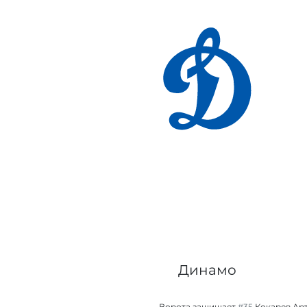
Динамо
Ворота защищает
#35
Кокарев Ар