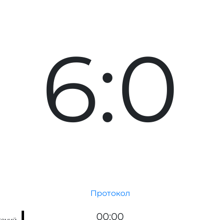
6:0
Протокол
00:00
темий