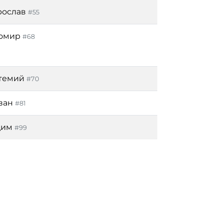
рослав
#55
омир
#68
темий
#70
ван
#81
дим
#99