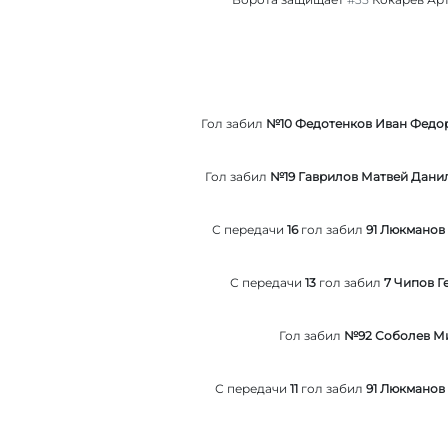
Гол забил
№10 Федотенков Иван Федо
Гол забил
№19 Гаврилов Матвей Дани
С передачи
16
гол забил
91 Люкманов
С передачи
13
гол забил
7 Чипов Г
Гол забил
№92 Соболев М
С передачи
11
гол забил
91 Люкманов