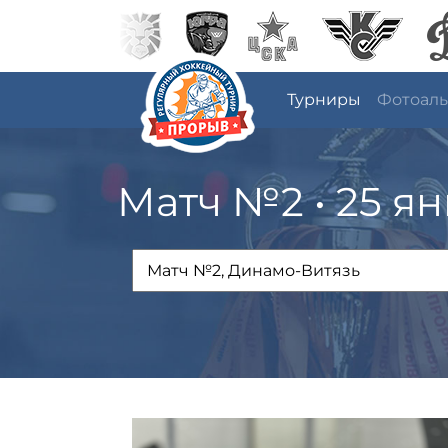
Турниры
Фотоал
Матч №2 • 25 ян