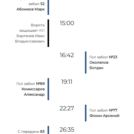
забил
52
Абоимов Марк
15:00
Ворота
защищает
#51
Бартенев Иван
Владиславович
16:42
Гол забил
№23
Околелов
Богдан
19:11
Гол забил
№89
Комиссаров
Александр
22:27
Гол забил
№77
Фокин Арсений
26:35
С передачи
83