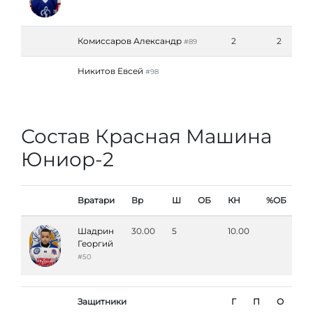
Комиссаров Александр
2
2
#89
Никитов Евсей
#98
Состав Красная Машина
Юниор-2
Вратари
Вр
Ш
ОБ
КН
%ОБ
Шадрин
30.00
5
10.00
Георгий
#50
Защитники
Г
П
О