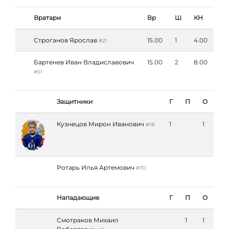
Вратари
Вр
Ш
КН
Строганов Ярослав
15.00
1
4.00
#21
Бартенев Иван Владиславович
15.00
2
8.00
#51
Защитники
Г
П
О
Кузнецов Мирон Иванович
1
1
#18
Ротарь Илья Артемович
#70
Нападающие
Г
П
О
Смотраков Михаил
1
1