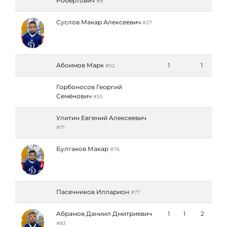
Робертович
#8
Суслов Макар Алексеевич
#27
Абоимов Марк
1
1
#52
Горбоносов Георгий
Семёнович
#55
Улитин Евгений Алексеевич
#71
Булгаков Макар
#76
Пасечников Илларион
#77
Абрамов Даниил Дмитриевич
1
1
2
#83