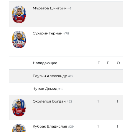
Муратов Дмитрий
#6
Сухарин Герман
#78
Нападающие
Г
П
О
Едугин Александр
#15
Чумак Демид
#18
Околелов Богдан
1
1
#23
Кубрак Владислав
1
1
#29