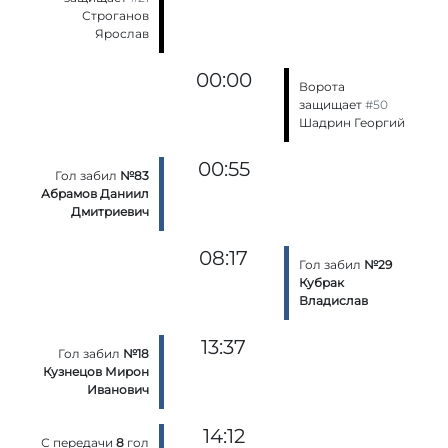
Строганов
Ярослав
00:00
Ворота
защищает
#50
Шадрин Георгий
00:55
Гол забил
№83
Абрамов Даниил
Дмитриевич
08:17
Гол забил
№29
Кубрак
Владислав
13:37
Гол забил
№18
Кузнецов Мирон
Иванович
14:12
С передачи
8
гол