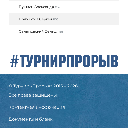
Пушкин Александр
#67
Полуэктов Сергей
1
1
#86
Самыловский Демид
#96
#ТурнирПрорыв
© Турнир «Прорыв» 2015 – 2026
Все права защищены
Контактная информация
Документы и бланки