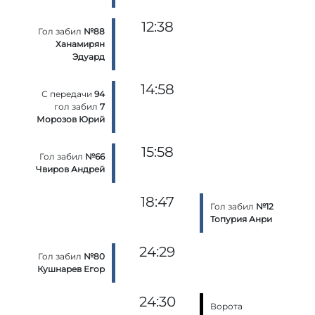
12:38
Гол забил
№88
Ханамирян
Эдуард
14:58
С передачи
94
гол забил
7
Морозов Юрий
15:58
Гол забил
№66
Чвиров Андрей
18:47
Гол забил
№12
Топурия Анри
24:29
Гол забил
№80
Кушнарев Егор
24:30
Ворота