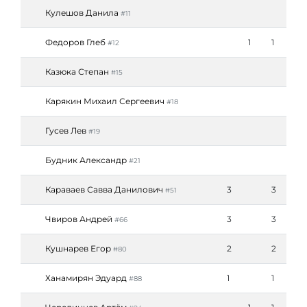
Кулешов Данила
#11
Федоров Глеб
1
1
#12
Казюка Степан
#15
Карякин Михаил Сергеевич
#18
Гусев Лев
#19
Будник Александр
#21
Караваев Савва Данилович
3
3
#51
Чвиров Андрей
3
3
#66
Кушнарев Егор
2
2
#80
Ханамирян Эдуард
1
1
#88