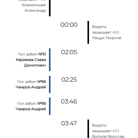
Кормильцев
Александр
00:00
Ворота
защищает
#65
Лащук Георгий
02:05
Гол забил
№51
Караваев Савва
Данилович
02:25
Гол забил
№66
Чвиров Андрей
03:46
Гол забил
№66
Чвиров Андрей
03:47
Ворота
защищает
#33
Волков Ярослав