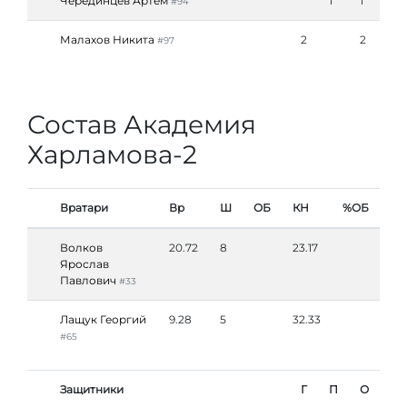
Черединцев Артём
1
1
#94
Малахов Никита
2
2
#97
Состав Академия
Харламова-2
Вратари
Вр
Ш
ОБ
КН
%ОБ
Волков
20.72
8
23.17
Ярослав
Павлович
#33
Лащук Георгий
9.28
5
32.33
#65
Защитники
Г
П
О