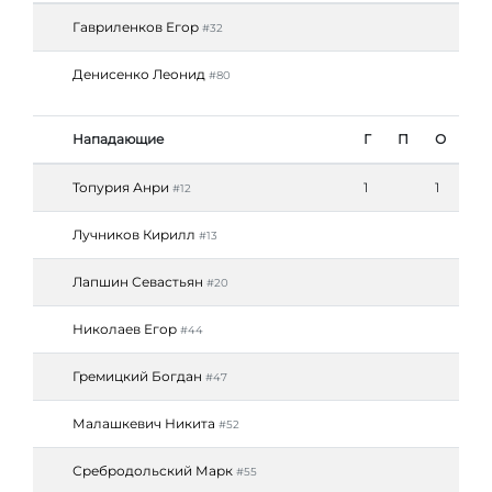
Гавриленков Егор
#32
Денисенко Леонид
#80
Нападающие
Г
П
О
Топурия Анри
1
1
#12
Лучников Кирилл
#13
Лапшин Севастьян
#20
Николаев Егор
#44
Гремицкий Богдан
#47
Малашкевич Никита
#52
Сребродольский Марк
#55