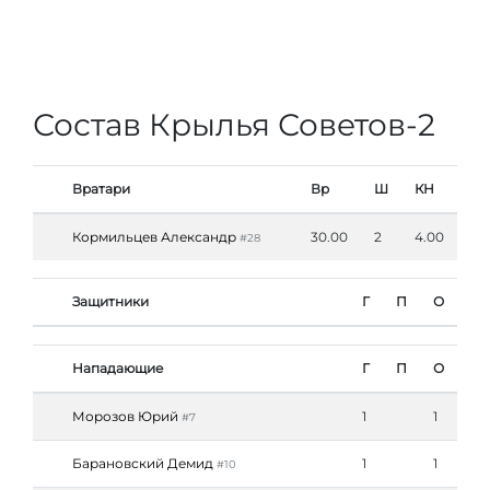
Состав Крылья Советов-2
Вратари
Вр
Ш
КН
Кормильцев Александр
30.00
2
4.00
#28
Защитники
Г
П
О
Нападающие
Г
П
О
Морозов Юрий
1
1
#7
Барановский Демид
1
1
#10