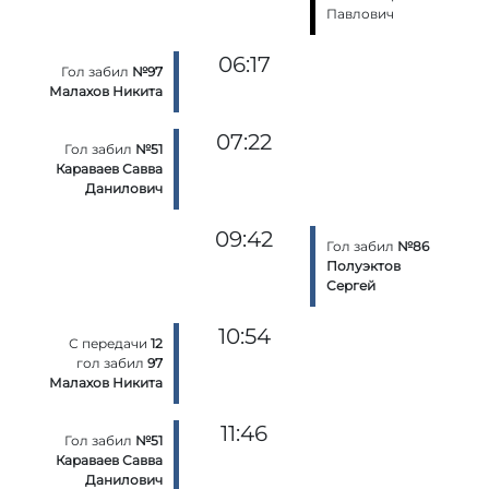
Павлович
06:17
Гол забил
№97
Малахов Никита
07:22
Гол забил
№51
Караваев Савва
Данилович
09:42
Гол забил
№86
Полуэктов
Сергей
10:54
С передачи
12
гол забил
97
Малахов Никита
11:46
Гол забил
№51
Караваев Савва
Данилович