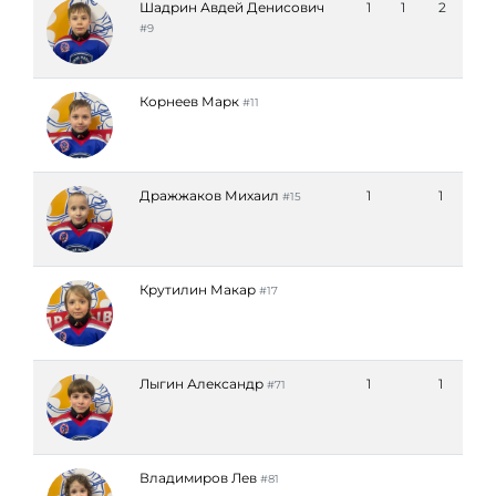
Шадрин Авдей Денисович
1
1
2
#9
Корнеев Марк
#11
Дражжаков Михаил
1
1
#15
Крутилин Макар
#17
Лыгин Александр
1
1
#71
Владимиров Лев
#81