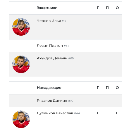
Защитники
Г
П
О
Чернов Илья
#8
Левин Платон
#37
Ахундов Демьян
#69
Нападающие
Г
П
О
Рязанов Даниил
#10
Дубанков Вячеслав
1
1
#44