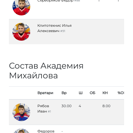
Серебряков Федор
1
1
#88
Клитотехнис Илья
Алексеевич
#91
Состав Академия
Михайлова
Вратари
Вр
Ш
ОБ
КН
%ОБ
Рябов
30.00
4
8.00
Иван
#1
Федоров
-