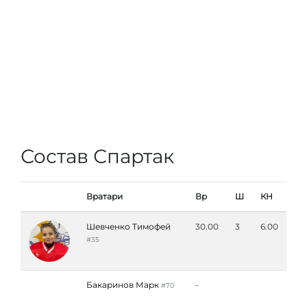
Состав Спартак
Вратари
Вр
Ш
КН
Шевченко Тимофей
30.00
3
6.00
#35
Бакаринов Марк
-
#70