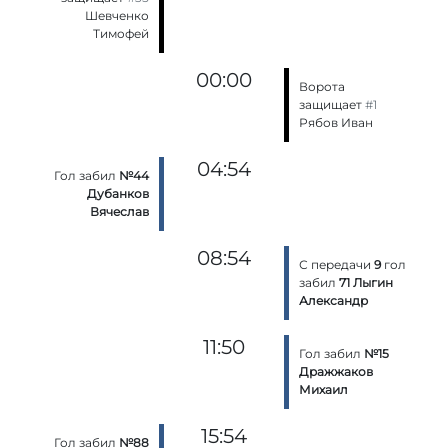
Шевченко
Тимофей
00:00
Ворота
защищает
#1
Рябов Иван
04:54
Гол забил
№44
Дубанков
Вячеслав
08:54
С передачи
9
гол
забил
71 Лыгин
Александр
11:50
Гол забил
№15
Дражжаков
Михаил
15:54
Гол забил
№88