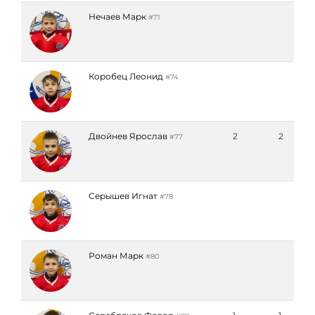
Нечаев Марк
#71
Коробец Леонид
#74
Двойнев Ярослав
2
2
#77
Серышев Игнат
#78
Роман Марк
#80