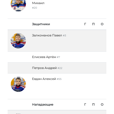
Михаил
#20
Защитники
Г
П
О
Залкоманов Павел
#3
Елисеев Артём
#7
Петров Андрей
#22
Евдан Алексей
#55
Нападающие
Г
П
О