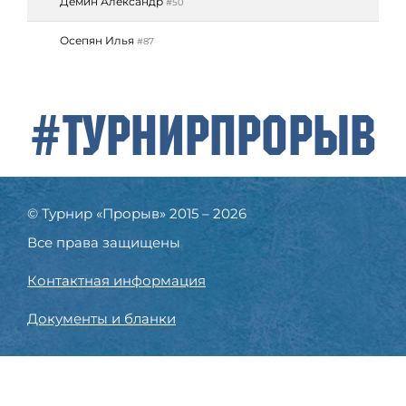
Демин Александр
#50
Осепян Илья
#87
#ТурнирПрорыв
© Турнир «Прорыв» 2015 – 2026
Все права защищены
Контактная информация
Документы и бланки