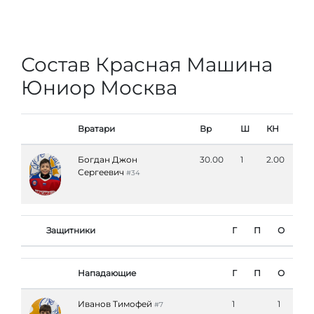
Состав Красная Машина
Юниор Москва
Вратари
Вр
Ш
КН
Богдан Джон
30.00
1
2.00
Сергеевич
#34
Защитники
Г
П
О
Нападающие
Г
П
О
Иванов Тимофей
1
1
#7