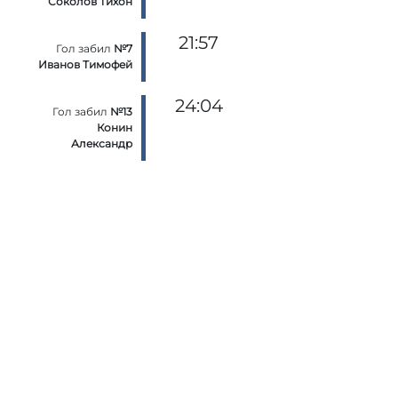
Соколов Тихон
21:57
Гол забил
№7
Иванов Тимофей
24:04
Гол забил
№13
Конин
Александр