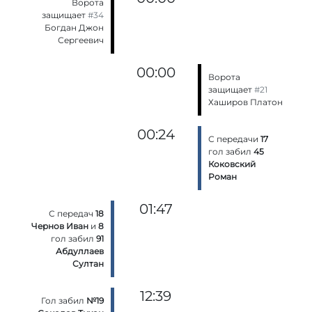
Ворота
защищает
#34
Богдан Джон
Сергеевич
00:00
Ворота
защищает
#21
Хаширов Платон
00:24
С передачи
17
гол забил
45
Коковский
Роман
01:47
С передач
18
Чернов Иван
и
8
гол забил
91
Абдуллаев
Султан
12:39
Гол забил
№19