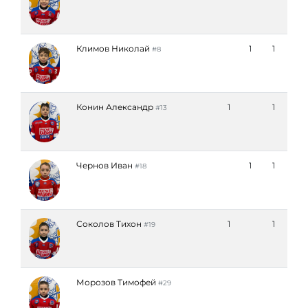
Климов Николай
1
1
#8
Конин Александр
1
1
#13
Чернов Иван
1
1
#18
Соколов Тихон
1
1
#19
Морозов Тимофей
#29