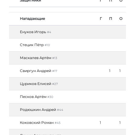
Защитники
Г
П
О
Нападающие
Г
П
О
Енуков Игорь
#4
Стецик Пётр
#10
Маскалев Артём
#13
Свиргун Андрей
1
1
#17
Цуриков Елисей
#27
Песков Артём
#30
Родюшкин Андрей
#44
Коковский Роман
1
1
#45