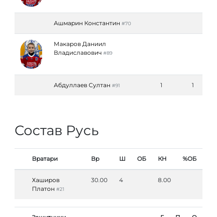
Ашмарин Константин
#70
Макаров Даниил
Владиславович
#89
Абдуллаев Султан
1
1
#91
Состав Русь
Вратари
Вр
Ш
ОБ
КН
%ОБ
Хаширов
30.00
4
8.00
Платон
#21