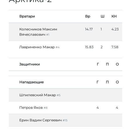
Вратари
Вр
Ш
КН
Колесников Максим
14.17
1
4.23
Вячеславович
#1
Лавриненко Макар
15.83
2
7.58
#4
Защитники
Г
П
О
Нападающие
Г
П
О
Шпилевский Макар
#5
Петров Яков
4
4
#8
Ерин Вадим Сергеевич
#15