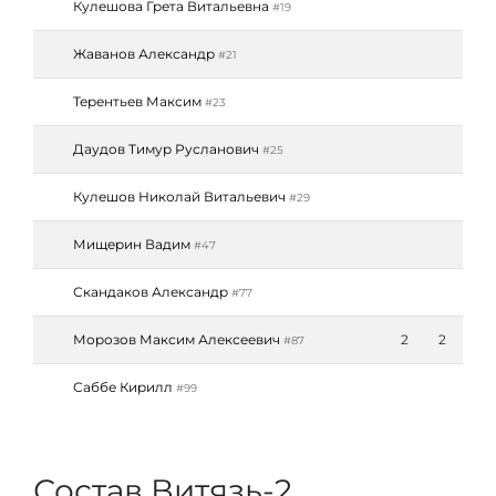
Кулешова Грета Витальевна
#19
Жаванов Александр
#21
Терентьев Максим
#23
Даудов Тимур Русланович
#25
Кулешов Николай Витальевич
#29
Мищерин Вадим
#47
Скандаков Александр
#77
Морозов Максим Алексеевич
2
2
#87
Саббе Кирилл
#99
Состав Витязь-2