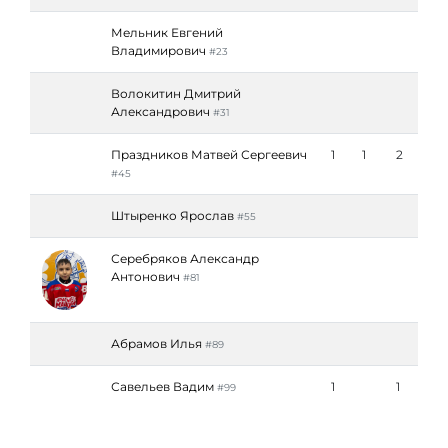
Мельник Евгений
Владимирович
#23
Волокитин Дмитрий
Александрович
#31
Праздников Матвей Сергеевич
1
1
2
#45
Штыренко Ярослав
#55
Серебряков Александр
Антонович
#81
Абрамов Илья
#89
Савельев Вадим
1
1
#99