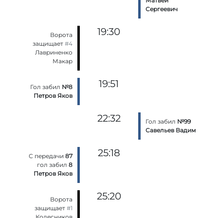
Матвей
Сергеевич
19:30
Ворота
защищает
#4
Лавриненко
Макар
19:51
Гол забил
№8
Петров Яков
22:32
Гол забил
№99
Савельев Вадим
25:18
С передачи
87
гол забил
8
Петров Яков
25:20
Ворота
защищает
#1
Колесников