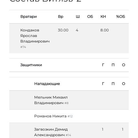
Вратари
Вр
Ш
ОБ
КН
%ОБ
Кондаков
30.00
4
8.00
Ярослав
Владимирович
#74
Защитники
Г
П
О
Нападающие
Г
П
О
Мельник Михаил
Владимирович
#8
Романов Никита
#12
Загвозкин Демид
1
1
Александрович
#14