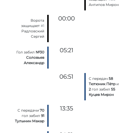
Антипов Мирон
00:00
Ворота
защищает
#1
Радловский
Сергей
05:21
Гол забил
№30
Соловьев
Александр
06:51
С передач
58
Тютюник Пётр
и
2
гол забил
55
Куцев Мирон
13:35
С передачи
70
гол забил
91
Тулынин Макар