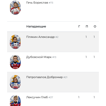
Гечь Борислав
#73
Нападающие
Г
П
О
Плякин Александр
1
1
#2
Дубовской Марк
1
1
#13
Петропавлов Добромир
#21
Лексучин Глеб
1
1
#37