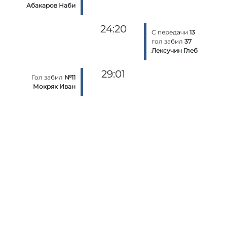
Абакаров Наби
24:20
С передачи
13
гол забил
37
Лексучин Глеб
29:01
Гол забил
№11
Мокряк Иван