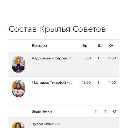
Состав Крылья Советов
Вратари
Вр
Ш
КН
Радловский Сергей
15.00
1
4.00
#1
Малышев Тимофей
15.00
1
4.00
#72
Защитники
Г
П
О
Чубов Фома
1
1
#44