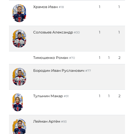
Храмов Иван
1
1
#18
Соловьев Александр
1
1
#30
Тимошенко Роман
1
1
2
#70
Бородин Иван Русланович
#77
Тулынин Макар
1
1
2
#91
Лейман Артём
#93