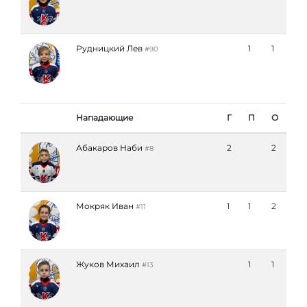
Рудницкий Лев
1
1
#90
Нападающие
Г
П
О
Абакаров Наби
2
2
#8
Мокряк Иван
1
1
2
#11
Жуков Михаил
1
1
#13