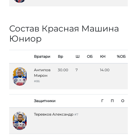
Состав Красная Машина
Юниор
Вратари
Вр
Ш
ОБ
КН
%ОБ
Антипов
30.00
7
14.00
Мирон
#86
Защитники
Г
П
О
Теревков Александр
#7