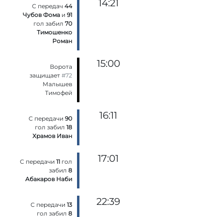
14:21
С передач
44
Чубов Фома
и
91
гол забил
70
Тимошенко
Роман
15:00
Ворота
защищает
#72
Малышев
Тимофей
16:11
С передачи
90
гол забил
18
Храмов Иван
17:01
С передачи
11
гол
забил
8
Абакаров Наби
22:39
С передачи
13
гол забил
8