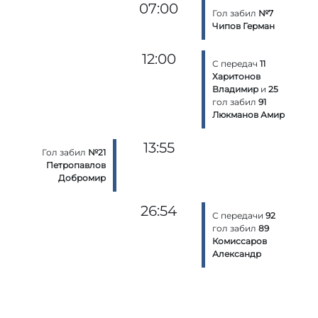
07:00
Гол забил
№7
Чипов Герман
12:00
С передач
11
Харитонов
Владимир
и
25
гол забил
91
Люкманов Амир
13:55
Гол забил
№21
Петропавлов
Добромир
26:54
С передачи
92
гол забил
89
Комиссаров
Александр