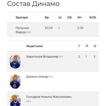
Состав Динамо
Вратари
Вр
Ш
ОБ
КН
%ОБ
Полунин
30.00
1
2.00
Федор
#20
Защитники
Г
П
О
Харитонов Владимир
2
1
3
#11
Демкин Макар
#13
Гончаров Никита Максимович
#24