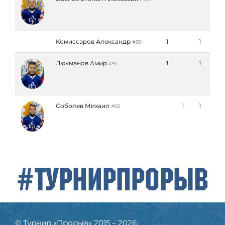
Комиссаров Александр
1
1
#89
Люкманов Амир
1
1
#91
Соболев Михаил
1
1
#92
#ТурнирПрорыв
© Турнир «Прорыв» 2015 – 2026