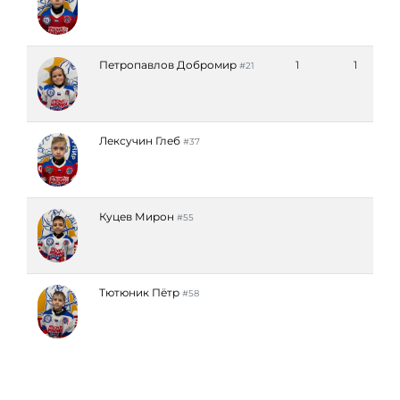
Петропавлов Добромир
1
1
#21
Лексучин Глеб
#37
Куцев Мирон
#55
Тютюник Пётр
#58