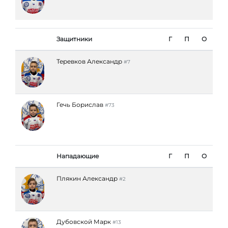
Защитники
Г
П
О
Теревков Александр
#7
Гечь Борислав
#73
Нападающие
Г
П
О
Плякин Александр
#2
Дубовской Марк
#13