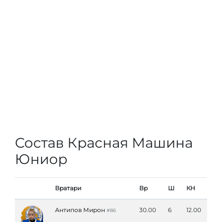
Состав Красная Машина
Юниор
Вратари
Вр
Ш
КН
Антипов Мирон
30.00
6
12.00
#86