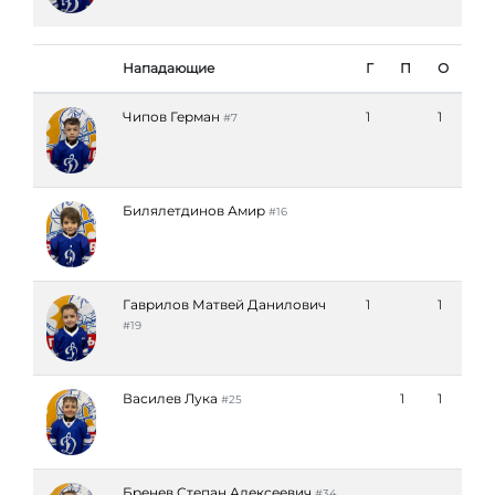
Нападающие
Г
П
О
Чипов Герман
1
1
#7
Билялетдинов Амир
#16
Гаврилов Матвей Данилович
1
1
#19
Василев Лука
1
1
#25
Бренев Степан Алексеевич
#34