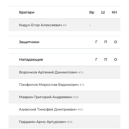
Вратари
Вр
Ш
КН
Кидун Егор Алексеевич
-
#0
Защитники
Г
П
О
Нападающие
Г
П
О
Воронков Артемий Даниилович
#10
Панфилов Мирослав Вадимович
#15
Маврин Григорий Андреевич
#25
Азивский Тимофей Дмитриевич
#50
Гюрджян Арно Артурович
#55