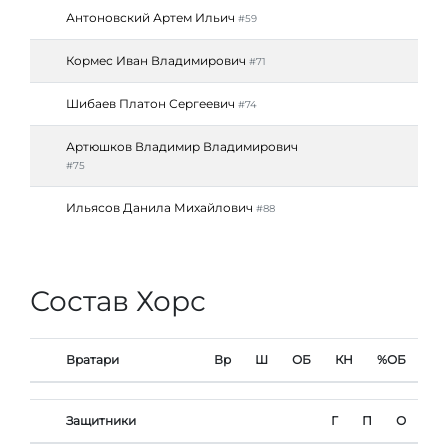
Антоновский Артем Ильич
#59
Кормес Иван Владимирович
#71
Шибаев Платон Сергеевич
#74
Артюшков Владимир Владимирович
#75
Ильясов Данила Михайлович
#88
Состав Хорс
Вратари
Вр
Ш
ОБ
КН
%ОБ
Защитники
Г
П
О