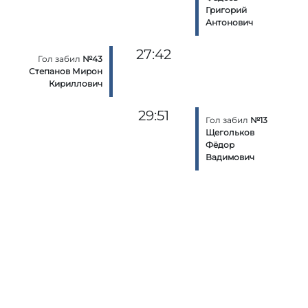
Григорий
Антонович
27:42
Гол забил
№43
Степанов Мирон
Кириллович
29:51
Гол забил
№13
Щегольков
Фёдор
Вадимович