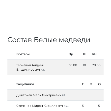
Состав Белые медведи
Вратари
Вр
Ш
КН
Терневой Андрей
30.00
10
20.00
Владимирович
#22
Защитники
Г
П
О
Дмитриев Марк Дмитриевич
#7
Степанов Мирон Кириллович
5
5
#43