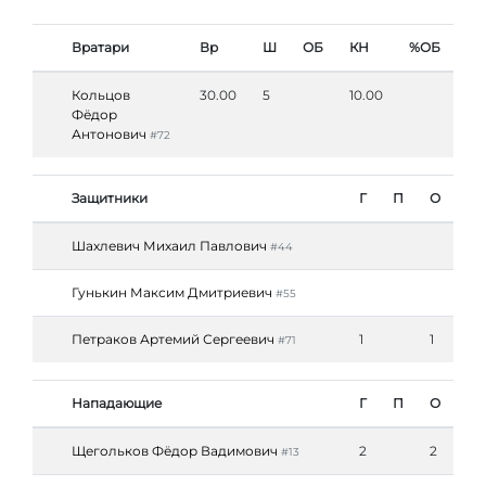
Вратари
Вр
Ш
ОБ
КН
%ОБ
Кольцов
30.00
5
10.00
Фёдор
Антонович
#72
Защитники
Г
П
О
Шахлевич Михаил Павлович
#44
Гунькин Максим Дмитриевич
#55
Петраков Артемий Сергеевич
1
1
#71
Нападающие
Г
П
О
Щегольков Фёдор Вадимович
2
2
#13