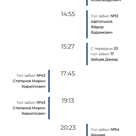
14:55
Гол забил
№13
Щегольков
Фёдор
Вадимович
15:27
С передачи
20
гол забил
17
Зайцев Демид
17:45
Гол забил
№43
Степанов Мирон
Кириллович
19:13
Гол забил
№43
Степанов Мирон
Кириллович
20:23
Гол забил
№54
Фадеев