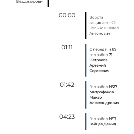
Владимирович
00:00
Ворота
защищает
#72
Кольцов Фёдор
Антонович
01:11
С передачи
89
гол забил
71
Петраков
Артемий
Сергеевич
01:42
Гол забил
№27
Митрофанов
Макар
Александрович
04:23
Гол забил
№17
Зайцев Демид