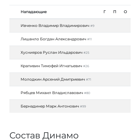
Нападающие
Г
П
О
Ивченко Владимир Владимирович
#9
Лишанло Богдан Александрович
#11
Хуснияров Руслан Ильдарович
#25
Крапивин Тимофей Игнатьевич
#26
Молодкин Арсений Дмитриевич
#71
Рябцев Михаил Владиславович
#80
Бернадинер Марк Антонович
#99
Состав Динамо