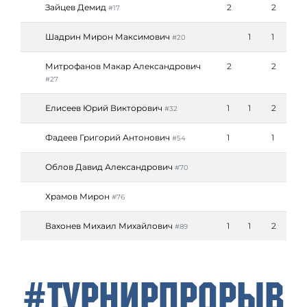
Зайцев Демид
2
2
#17
Шадрин Мирон Максимович
1
1
#20
Митрофанов Макар Александрович
2
2
#27
Елисеев Юрий Викторович
1
1
2
#32
Фадеев Григорий Антонович
1
1
#54
Облов Давид Александрович
#70
Храмов Мирон
#76
Вахонев Михаил Михайлович
1
1
2
#89
#ТурнирПрорыв