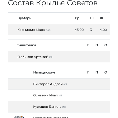
Состав Крылья Советов
Вратари
Вр
Ш
КН
Корнишин Марк
45.00
3
4.00
#35
Защитники
Г
П
О
Любимов Артемий
#13
Нападающие
Г
П
О
Викторов Андрей
#5
Осминин Илья
#9
Кулешов Данила
#11
Прокудина Виолетта