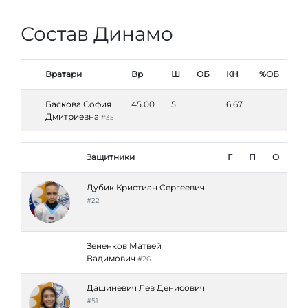
Состав Динамо
Вратари
Вр
Ш
ОБ
КН
%ОБ
Баскова София
45.00
5
6.67
Дмитриевна
#35
Защитники
Г
П
О
Дубик Кристиан Сергеевич
#22
Зененков Матвей
Вадимович
#26
Дашиневич Лев Денисович
#51