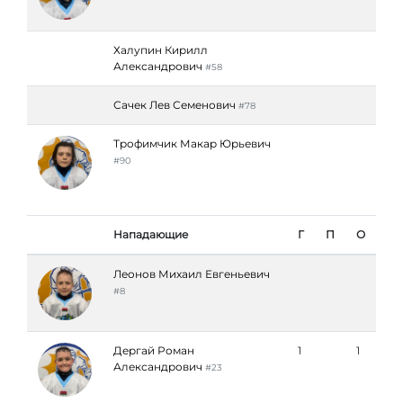
Халупин Кирилл
Александрович
#58
Сачек Лев Семенович
#78
Трофимчик Макар Юрьевич
#90
Нападающие
Г
П
О
Леонов Михаил Евгеньевич
#8
Дергай Роман
1
1
Александрович
#23