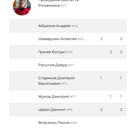
Романовна
#27
Абрамов Андрей
#46
Шеварухин Алексей
2
2
#50
Грачев Богдан
2
2
#55
Расулов Давуд
#57
Стариков Дмитрий
1
1
Васильевич
#71
Жуков Дмитрий
1
1
#77
Церах Даниил
2
2
#78
Власенко Лилия
#98