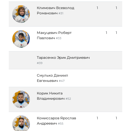
Климович Всеволод
1
1
Романович
#31
Макуцевич Роберт
1
1
Павлович
#33
Тарасенко Эрик Дмитриевич
#39
Смулько Даниил
Евгеньевич
#47
Корик Никита
Владимирович
#52
Комиссаров Ярослав
1
1
Андреевич
#55