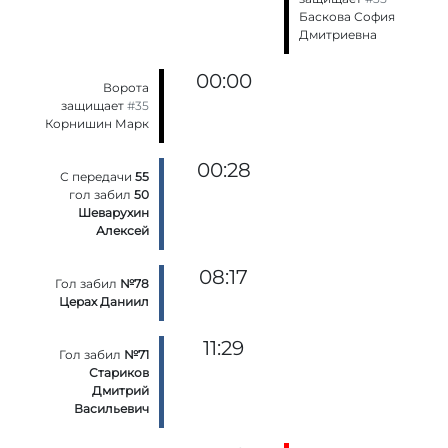
Баскова София
Дмитриевна
00:00
Ворота
защищает
#35
Корнишин Марк
00:28
С передачи
55
гол забил
50
Шеварухин
Алексей
08:17
Гол забил
№78
Церах Даниил
11:29
Гол забил
№71
Стариков
Дмитрий
Васильевич