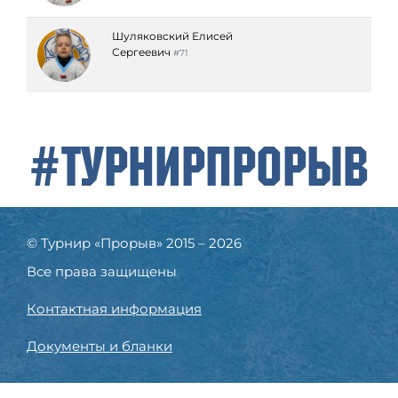
Шуляковский Елисей
Сергеевич
#71
#ТурнирПрорыв
© Турнир «Прорыв» 2015 – 2026
Все права защищены
Контактная информация
Документы и бланки