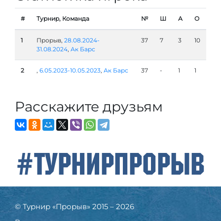
#
Турнир, Команда
№
Ш
А
О
1
Прорыв,
28.08.2024-
37
7
3
10
31.08.2024
,
Ак Барс
2
,
6.05.2023-10.05.2023
,
Ак Барс
37
-
1
1
Расскажите друзьям
#ТурнирПрорыв
© Турнир «Прорыв» 2015 – 2026