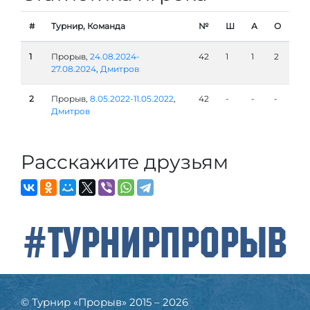
#
Турнир, Команда
№
Ш
А
О
1
Прорыв,
24.08.2024-
42
1
1
2
27.08.2024
,
Дмитров
2
Прорыв,
8.05.2022-11.05.2022
,
42
-
-
-
Дмитров
Расскажите друзьям
#ТурнирПрорыв
© Турнир «Прорыв» 2015 – 2026