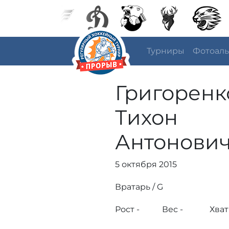
Турниры
Фотоал
Григоренк
Тихон
Антонови
5 октября 2015
Вратарь / G
Рост -
Вес -
Хват