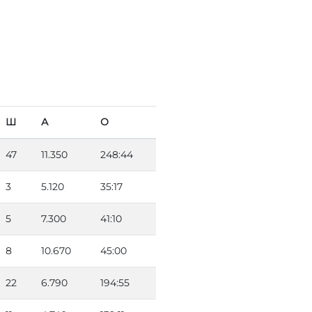
Ш
А
О
47
11.350
248:44
3
5.120
35:17
5
7.300
41:10
8
10.670
45:00
22
6.790
194:55