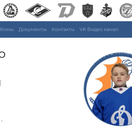
ьбомы
Документы
Контакты
VK Видео канал
о
ч
 -