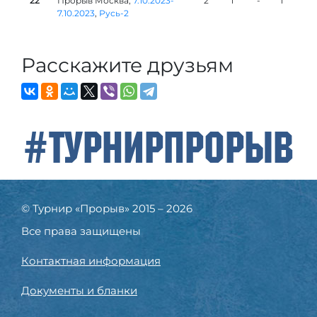
22
Прорыв Москва,
7.10.2023-
2
1
-
1
7.10.2023
,
Русь-2
Расскажите друзьям
#ТурнирПрорыв
© Турнир «Прорыв» 2015 – 2026
Все права защищены
Контактная информация
Документы и бланки