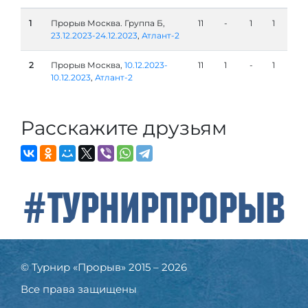
1
Прорыв Москва. Группа Б,
11
-
1
1
23.12.2023-24.12.2023
,
Атлант-2
2
Прорыв Москва,
10.12.2023-
11
1
-
1
10.12.2023
,
Атлант-2
Расскажите друзьям
#ТурнирПрорыв
© Турнир «Прорыв» 2015 – 2026
Все права защищены