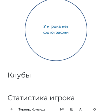
Клубы
Статистика игрока
#
Турнир, Команда
№
Ш
А
О