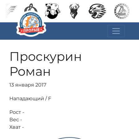
Проскурин
Роман
13 января 2017
Нападающий / F
Рост -
Вес -
Хват -