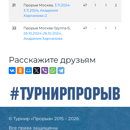
21
Прорыв Москва,
3.11.2024-
47
1
1
2
3.11.2024
,
Академия
Харламова-2
22
Прорыв Москва Группа Б,
47
-
1
1
26.10.2024-26.10.2024
,
Академия Харламова
Расскажите друзьям
#ТурнирПрорыв
© Турнир «Прорыв» 2015 – 2026
Все права защищены