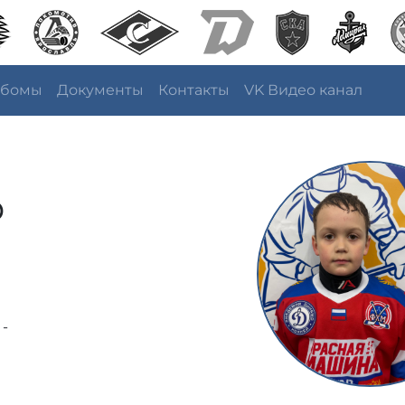
ьбомы
Документы
Контакты
VK Видео канал
р
 -