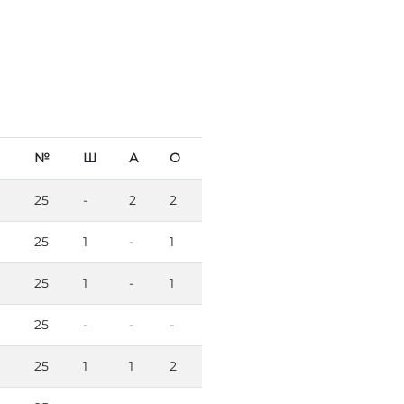
№
Ш
А
О
25
-
2
2
25
1
-
1
25
1
-
1
25
-
-
-
25
1
1
2