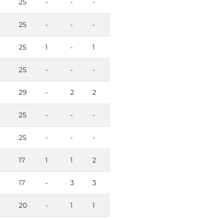
25
-
-
-
25
-
-
-
25
1
-
1
25
-
-
-
29
-
2
2
25
-
-
-
25
-
-
-
17
1
1
2
17
-
3
3
20
-
1
1