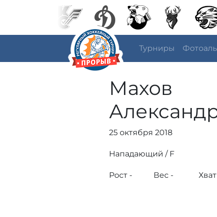
Турниры
Фотоал
Махов
Александ
25 октября 2018
Нападающий / F
Рост -
Вес -
Хват