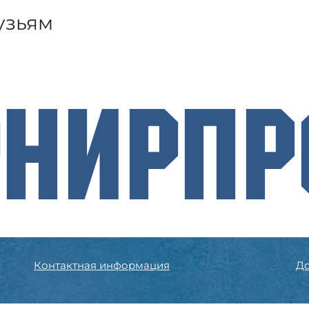
узьям
рнирП
Контактная информация
До