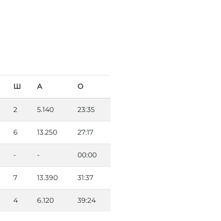
Ш
А
О
2
5.140
23:35
6
13.250
27:17
-
-
00:00
7
13.390
31:37
4
6.120
39:24