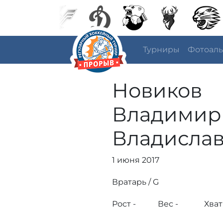
Турниры
Фотоал
Новиков
Владимир
Владисла
1 июня 2017
Вратарь / G
Рост -
Вес -
Хват