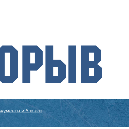
рорыв
кументы и бланки