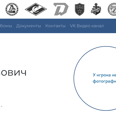
ьбомы
Документы
Контакты
VK Видео канал
вович
 -