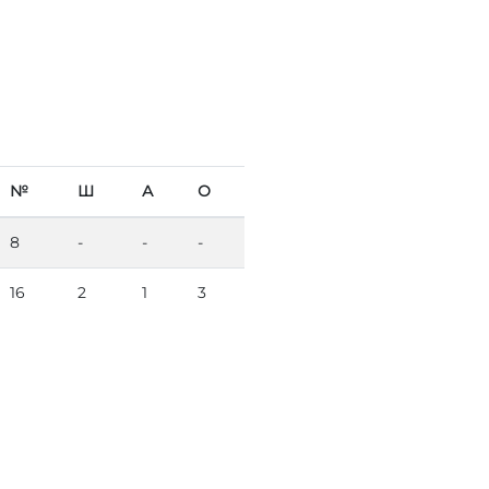
№
Ш
А
О
8
-
-
-
16
2
1
3