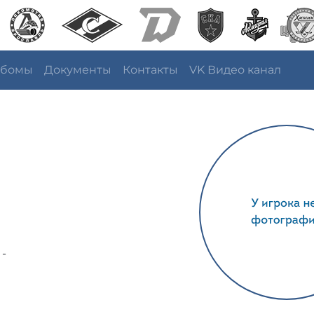
ьбомы
Документы
Контакты
VK Видео канал
 -