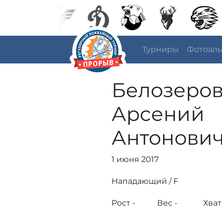
Турниры
Фотоал
Белозеро
Арсений
Антонови
1 июня 2017
Нападающий / F
Рост -
Вес -
Хват