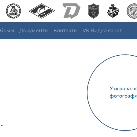
ьбомы
Документы
Контакты
VK Видео канал
в
ч
 -