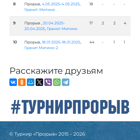
8
Прорыв,
4.05.2025-4.05.2025
,
18
-
-
-
Гранит-Митино
9
Прорыв ,
20.04.2025-
17
2
2
4
20.04.2025
,
Гранит-Митино
10
Прорыв,
18.01.2025-18.01.2025
,
44
-
1
1
Гранит Митино-2
Расскажите друзьям
#ТурнирПрорыв
© Турнир «Прорыв» 2015 – 2026