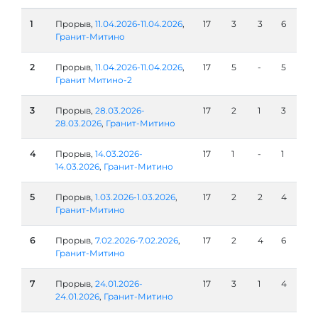
1
Прорыв,
11.04.2026-11.04.2026
,
17
3
3
6
Гранит-Митино
2
Прорыв,
11.04.2026-11.04.2026
,
17
5
-
5
Гранит Митино-2
3
Прорыв,
28.03.2026-
17
2
1
3
28.03.2026
,
Гранит-Митино
4
Прорыв,
14.03.2026-
17
1
-
1
14.03.2026
,
Гранит-Митино
5
Прорыв,
1.03.2026-1.03.2026
,
17
2
2
4
Гранит-Митино
6
Прорыв,
7.02.2026-7.02.2026
,
17
2
4
6
Гранит-Митино
7
Прорыв,
24.01.2026-
17
3
1
4
24.01.2026
,
Гранит-Митино