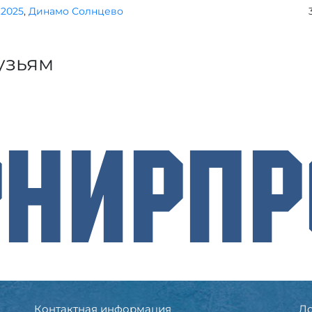
1.2025
,
Динамо Солнцево
узьям
рнирП
Контактная информация
До