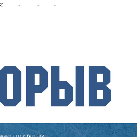
39
-
-
-
рорыв
кументы и бланки