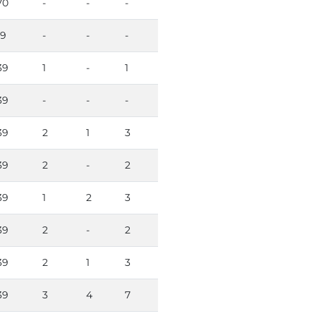
70
-
-
-
19
-
-
-
39
1
-
1
39
-
-
-
39
2
1
3
39
2
-
2
39
1
2
3
39
2
-
2
39
2
1
3
39
3
4
7