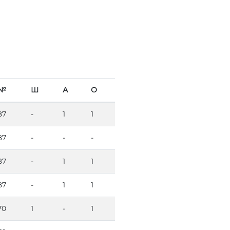
№
Ш
А
О
87
-
1
1
87
-
-
-
87
-
1
1
87
-
1
1
70
1
-
1