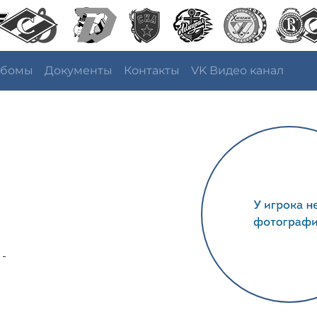
ьбомы
Документы
Контакты
VK Видео канал
 -