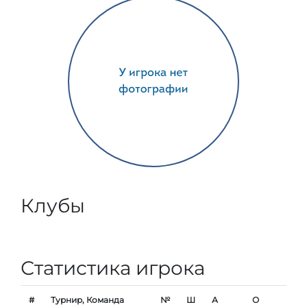
Клубы
Статистика игрока
#
Турнир, Команда
№
Ш
А
О