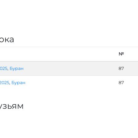
ока
№
2025
,
Буран
87
.2025
,
Буран
87
узьям