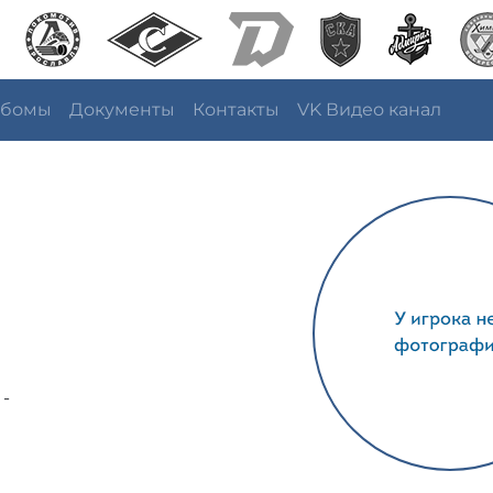
ьбомы
Документы
Контакты
VK Видео канал
 -