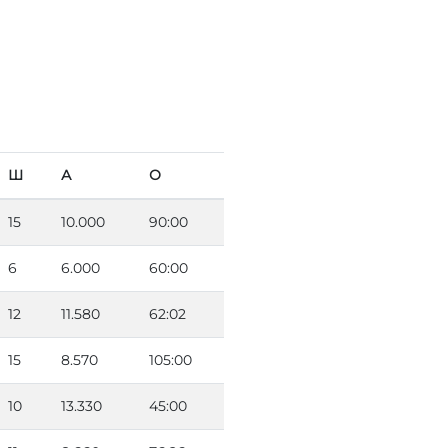
Ш
А
О
15
10.000
90:00
6
6.000
60:00
12
11.580
62:02
15
8.570
105:00
10
13.330
45:00