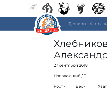
Турниры
Фотоал
Хлебнико
Александ
27 сентября 2018
Нападающий / F
Рост -
Вес -
Хват