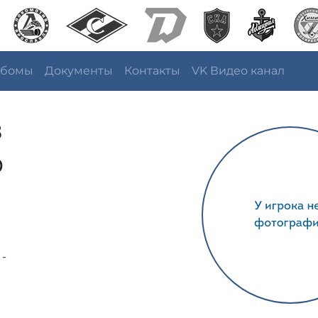
ьбомы
Документы
Контакты
VK Видео канал
в
р
 -