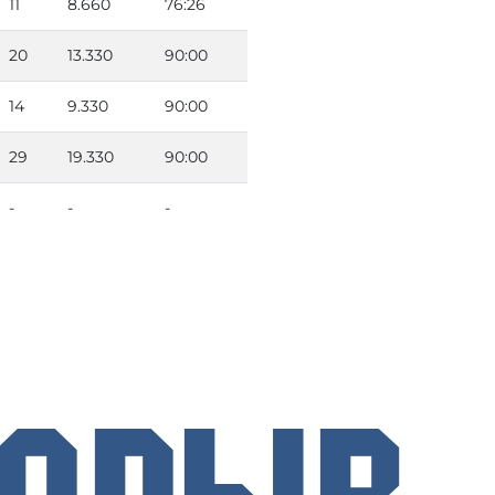
11
8.660
76:26
20
13.330
90:00
14
9.330
90:00
29
19.330
90:00
-
-
-