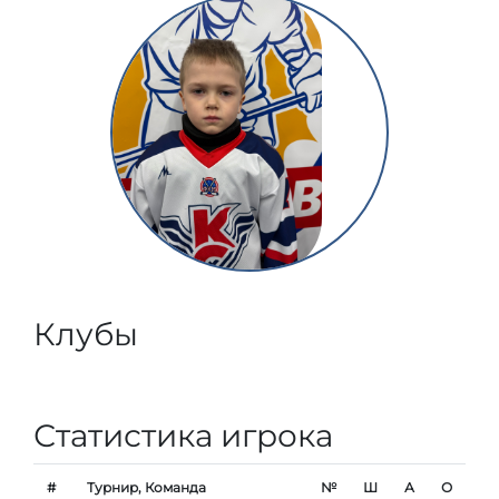
Клубы
Статистика игрока
#
Турнир, Команда
№
Ш
А
О