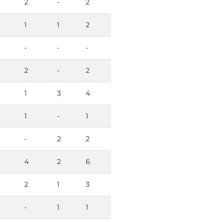
2
-
2
1
1
2
-
-
-
2
-
2
1
3
4
1
-
1
-
2
2
4
2
6
2
1
3
-
1
1