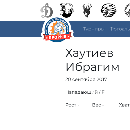
Турниры
Фотоал
Хаутиев
Ибрагим
20 сентября 2017
Нападающий / F
Рост -
Вес -
Хват