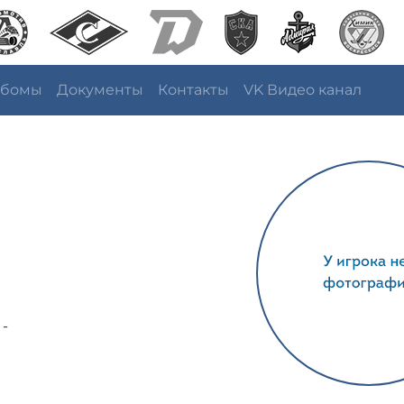
ьбомы
Документы
Контакты
VK Видео канал
 -