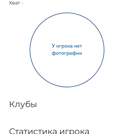
Хват -
Клубы
Статистика игрока