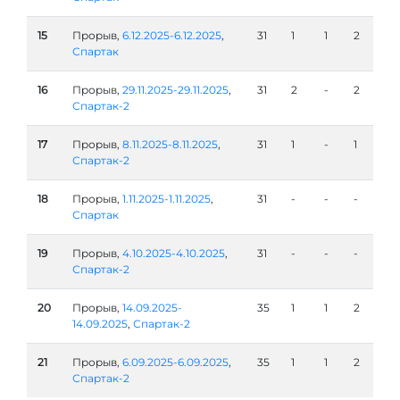
15
Прорыв,
6.12.2025-6.12.2025
,
31
1
1
2
Спартак
16
Прорыв,
29.11.2025-29.11.2025
,
31
2
-
2
Спартак-2
17
Прорыв,
8.11.2025-8.11.2025
,
31
1
-
1
Спартак-2
18
Прорыв,
1.11.2025-1.11.2025
,
31
-
-
-
Спартак
19
Прорыв,
4.10.2025-4.10.2025
,
31
-
-
-
Спартак-2
20
Прорыв,
14.09.2025-
35
1
1
2
14.09.2025
,
Спартак-2
21
Прорыв,
6.09.2025-6.09.2025
,
35
1
1
2
Спартак-2