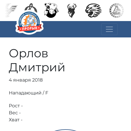
Орлов
Дмитрий
4 января 2018
Нападающий / F
Рост -
Вес -
Хват -