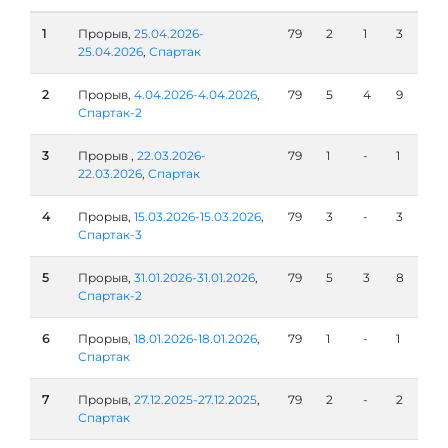
1
Прорыв,
25.04.2026-
79
2
1
3
25.04.2026
,
Спартак
2
Прорыв,
4.04.2026-4.04.2026
,
79
5
4
9
Спартак-2
3
Прорыв ,
22.03.2026-
79
1
-
1
22.03.2026
,
Спартак
4
Прорыв,
15.03.2026-15.03.2026
,
79
3
-
3
Спартак-3
5
Прорыв,
31.01.2026-31.01.2026
,
79
5
3
8
Спартак-2
6
Прорыв,
18.01.2026-18.01.2026
,
79
1
-
1
Спартак
7
Прорыв,
27.12.2025-27.12.2025
,
79
2
-
2
Спартак