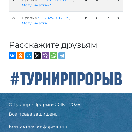
Могучие Утки-2
8
Прорыв,
9.11.2025-9.11.2025
,
15
6
2
8
Могучие Утки
Расскажите друзьям
#ТурнирПрорыв
© Турнир «Прорыв» 2015 – 2026
Все права защищены
Контактная информация