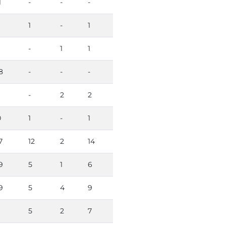
1
-
-
-
1
-
1
1
-
1
1
8
-
-
-
1
-
2
2
0
1
-
1
7
12
2
14
9
5
1
6
9
5
4
9
5
2
7