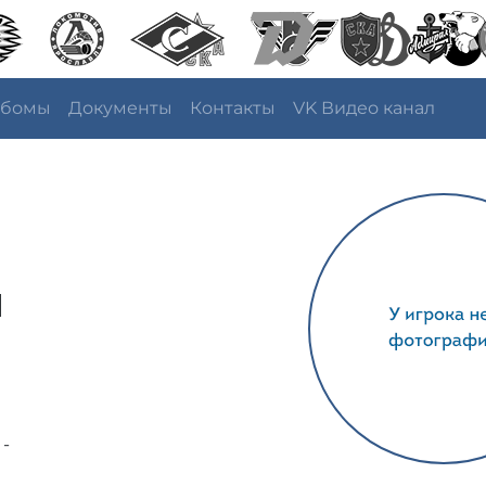
ьбомы
Документы
Контакты
VK Видео канал
ч
 -