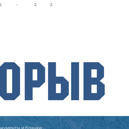
5
-
2
2
рорыв
кументы и бланки