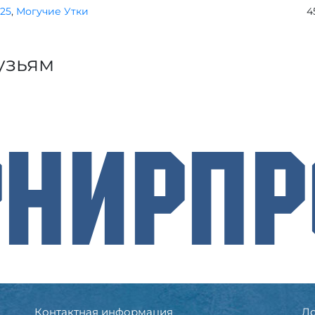
025
,
Могучие Утки
4
узьям
рнирП
Контактная информация
До