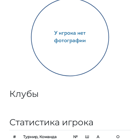
Клубы
Статистика игрока
#
Турнир, Команда
№
Ш
А
О