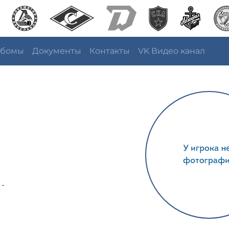
ьбомы
Документы
Контакты
VK Видео канал
 -