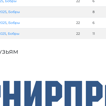
025
,
Бобры
22
6
.2025
,
Бобры
8
.2025
,
Бобры
22
6
2025
,
Бобры
22
11
узьям
рнирП