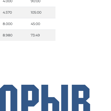
4.000
90:00
4.570
105:00
8.000
45:00
8.980
73:49
рорыв