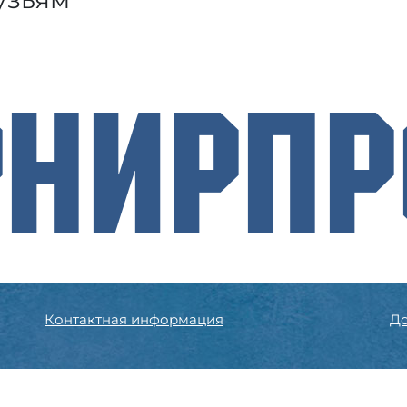
рнирП
Контактная информация
До