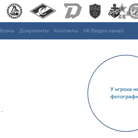
ьбомы
Документы
Контакты
VK Видео канал
 -