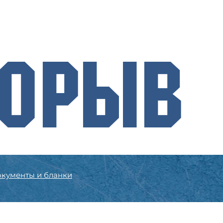
рорыв
кументы и бланки