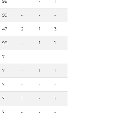
99
1
-
1
99
-
-
-
47
2
1
3
99
-
1
1
7
-
-
-
7
-
1
1
7
-
-
-
7
1
-
1
7
-
-
-