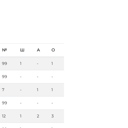
№
Ш
А
О
99
1
-
1
99
-
-
-
7
-
1
1
99
-
-
-
12
1
2
3