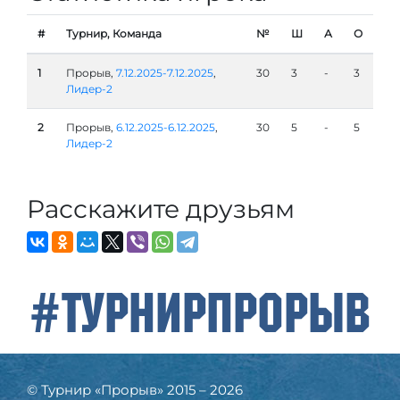
#
Турнир, Команда
№
Ш
А
О
1
Прорыв,
7.12.2025-7.12.2025
,
30
3
-
3
Лидер-2
2
Прорыв,
6.12.2025-6.12.2025
,
30
5
-
5
Лидер-2
Расскажите друзьям
#ТурнирПрорыв
© Турнир «Прорыв» 2015 – 2026